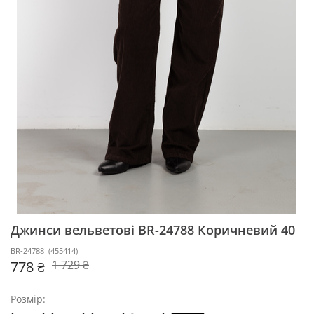
Джинси вельветові BR-24788
Коричневий 40
BR-24788
(
455414
)
778 ₴
1 729 ₴
Розмір: