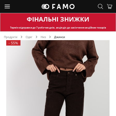
ФІНАЛЬНІ ЗНИЖКИ
Термін відправки
до 7 робочих днів, акція діє до закінчення акційних товарів
Продукти
Одяг
Низ
Джинси
-
55%