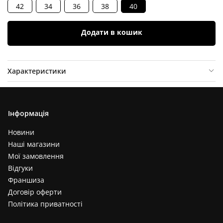
42
34
36
38
40
Додати в кошик
Характеристики
Опис товару
Відгуки (
0
)
Інформація
Новини
Наші магазини
Мої замовлення
Відгуки
Франшиза
Договір оферти
Політика приватності