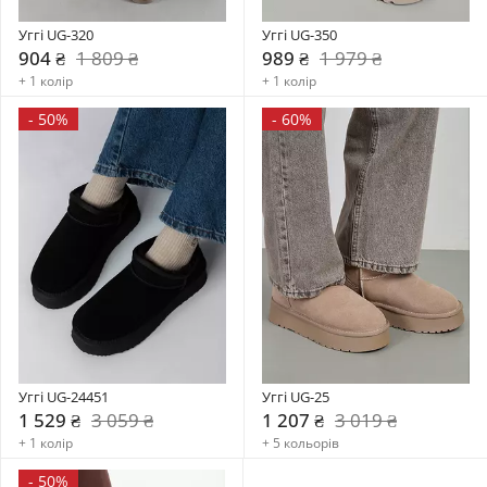
Уггі UG-320
Уггі UG-350
904 ₴
1 809 ₴
989 ₴
1 979 ₴
+ 1 колір
+ 1 колір
-
50%
-
60%
Уггі UG-24451
Уггі UG-25
1 529 ₴
3 059 ₴
1 207 ₴
3 019 ₴
+ 1 колір
+ 5 кольорів
-
50%