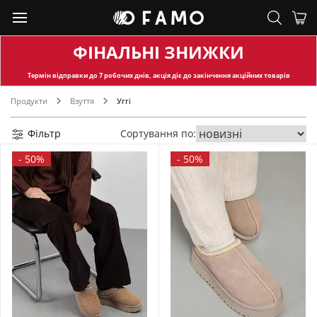
ФІНАЛЬНІ ЗНИЖКИ
Термін відправки
до 7 робочих днів, акція діє до закінчення акційних товарів
Продукти
Взуття
Уггі
Фільтр
Сортування по:
-
50%
-
50%