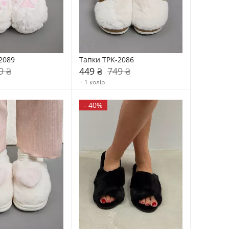
2089
Тапки TPK-2086
9 ₴
449 ₴
749 ₴
+ 1 колір
-
40%