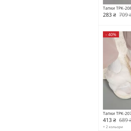
Тапки TPK-20
283 ₴
709 
-
40%
Тапки TPK-20
413 ₴
689 
+ 2 кольори