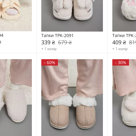
94
Тапки TPK-2091
Тапки TPK-
₴
339 ₴
679 ₴
409 ₴
81
+ 1 колір
+ 1 колір
-
60%
-
30%