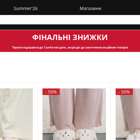
Summer'26
Магазини
ФІНАЛЬНІ ЗНИЖКИ
Термін відправки
до 7 робочих днів, акція діє до закінчення акційних товарів
-
50%
-
50%