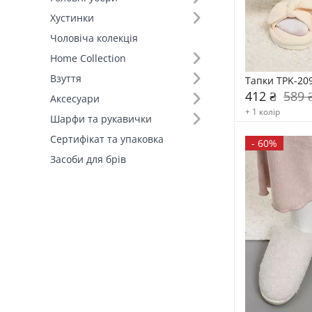
Закриті тапки (11)
Хустинки
Відкриті тапки (4)
Чоловіча колекція
Home Collection
Взуття
Тапки TPK-20
412 ₴
589 
Аксесуари
+ 1 колір
Шарфи та рукавички
Сертифікат та упаковка
-
60%
Засоби для брів