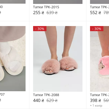
80
Тапки TPK-2015
Тапки TPK-
₴
255 ₴
639 ₴
552 ₴
78
-
30%
-
30%
707
Тапки TPK-2088
Тапки TPK-
₴
440 ₴
629 ₴
398 ₴
56
+ 1 колір