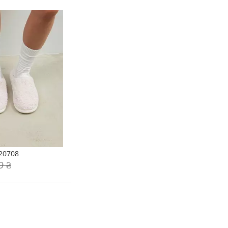
20708
9 ₴