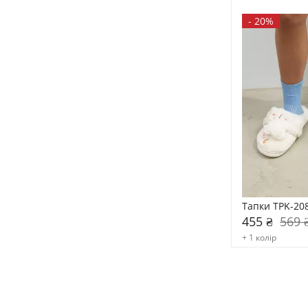
-
20%
Тапки TPK-20
455 ₴
569 
+ 1 колір