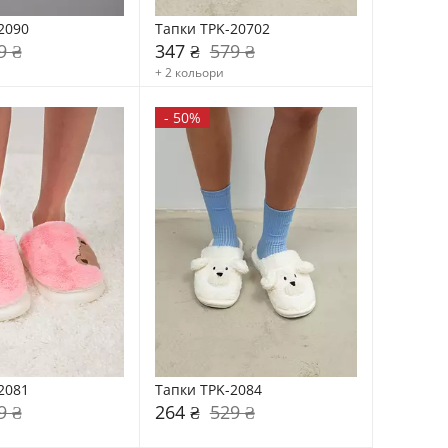
2090
Тапки TPK-20702
9 ₴
347 ₴
579 ₴
+ 2 кольори
-
50%
2081
Тапки TPK-2084
9 ₴
264 ₴
529 ₴