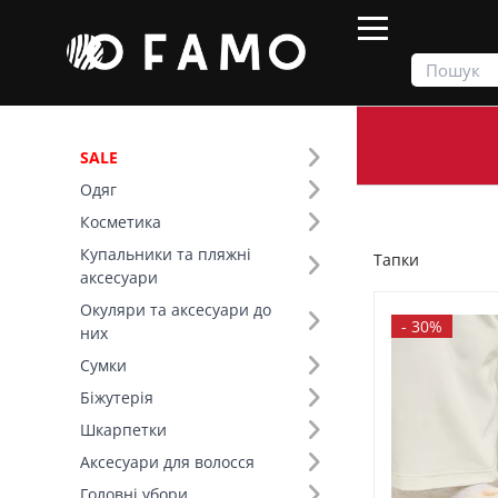
SALE
Одяг
Продукти
Взуття
Тапки
Косметика
Купальники та пляжні
Тапки
Фільтр
аксесуари
Окуляри та аксесуари до
Ціна
-
30%
них
Сумки
SALE
Біжутерія
Шкарпетки
Основний колір (6)
Аксесуари для волосся
Тип взуття (2)
Головні убори