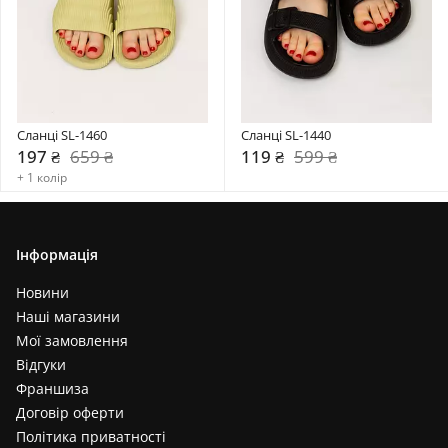
Сланці SL-1460
Сланці SL-1440
197 ₴
659 ₴
119 ₴
599 ₴
+ 1 колір
Інформація
Новини
Наші магазини
Мої замовлення
Відгуки
Франшиза
Договір оферти
Політика приватності