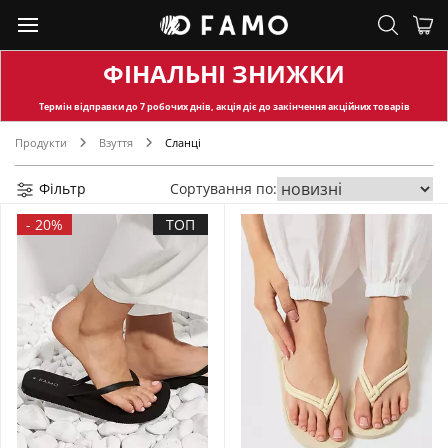
ФІНАЛЬНІ ЗНИЖКИ
Термін відправки
до 7 робочих днів, акція діє до закінчення акційних товарів
Продукти
Взуття
Сланці
Фільтр
Сортування по:
-
20%
ТОП