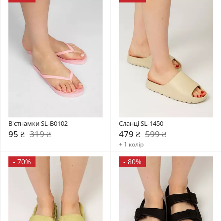
В'єтнамки SL-B0102
Сланці SL-1450
95 ₴
319 ₴
479 ₴
599 ₴
+ 1 колір
-
70%
-
80%