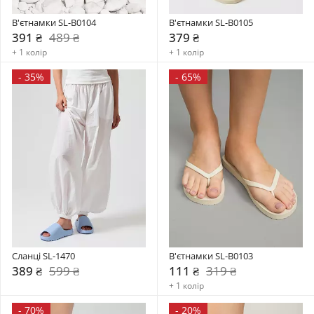
В'єтнамки SL-B0104
В'єтнамки SL-B0105
391 ₴
489 ₴
379 ₴
+ 1 колір
+ 1 колір
-
35%
-
65%
Сланці SL-1470
В'єтнамки SL-B0103
389 ₴
599 ₴
111 ₴
319 ₴
+ 1 колір
-
70%
-
20%