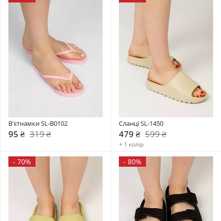
В'єтнамки SL-B0102
Сланці SL-1450
95 ₴
319 ₴
479 ₴
599 ₴
+ 1 колір
-
70%
-
80%