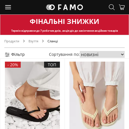
ФІНАЛЬНІ ЗНИЖКИ
Термін відправки
до 7 робочих днів, акція діє до закінчення акційних товарів
Продукти
Взуття
Сланці
Фільтр
Сортування по:
-
20%
ТОП