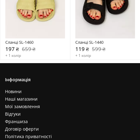
Сланці SL-1460
Сланці SL-1440
197 ₴
659 ₴
119 ₴
599 ₴
+ 1 колір
+ 1 колір
Інформація
Новини
Наші магазини
Мої замовлення
Відгуки
Франшиза
Договір оферти
Політика приватності