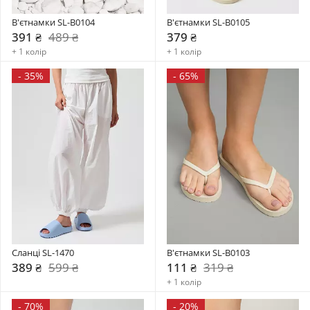
В'єтнамки SL-B0104
В'єтнамки SL-B0105
391 ₴
489 ₴
379 ₴
+ 1 колір
+ 1 колір
-
35%
-
65%
Сланці SL-1470
В'єтнамки SL-B0103
389 ₴
599 ₴
111 ₴
319 ₴
+ 1 колір
-
70%
-
20%