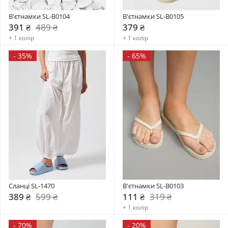
В'єтнамки SL-B0104
В'єтнамки SL-B0105
391 ₴
489 ₴
379 ₴
+ 1 колір
+ 1 колір
-
35%
-
65%
Сланці SL-1470
В'єтнамки SL-B0103
389 ₴
599 ₴
111 ₴
319 ₴
+ 1 колір
-
70%
-
20%