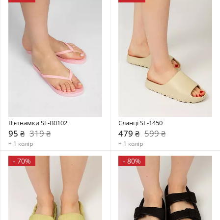
В'єтнамки SL-B0102
Сланці SL-1450
95 ₴
319 ₴
479 ₴
599 ₴
+ 1 колір
+ 1 колір
-
70%
-
80%