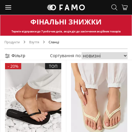
ФІНАЛЬНІ ЗНИЖКИ
Термін відправки
до 7 робочих днів, акція діє до закінчення акційних товарів
Продукти
Взуття
Сланці
Фільтр
Сортування по:
-
20%
ТОП