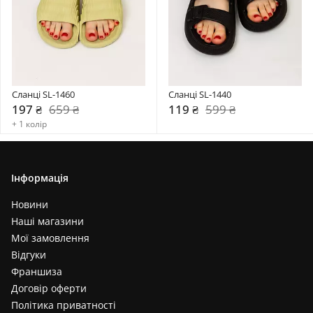
Сланці SL-1460
Сланці SL-1440
197 ₴
659 ₴
119 ₴
599 ₴
+ 1 колір
Інформація
Новини
Наші магазини
Мої замовлення
Відгуки
Франшиза
Договір оферти
Політика приватності