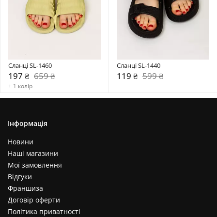
Сланці SL-1460
Сланці SL-1440
197 ₴
659 ₴
119 ₴
599 ₴
+ 1 колір
Інформація
Новини
Наші магазини
Мої замовлення
Відгуки
Франшиза
Договір оферти
Політика приватності