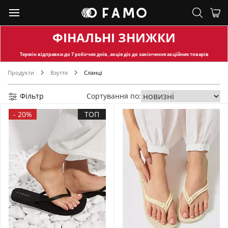
ФІНАЛЬНІ ЗНИЖКИ
Термін відправки
до 7 робочих днів, акція діє до закінчення акційних товарів
Продукти
Взуття
Сланці
Фільтр
Сортування по:
-
20%
ТОП