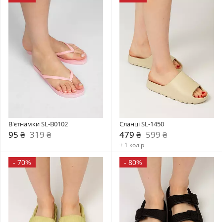
В'єтнамки SL-B0102
Сланці SL-1450
95 ₴
319 ₴
479 ₴
599 ₴
+ 1 колір
-
70%
-
80%