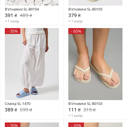
В'єтнамки SL-B0104
В'єтнамки SL-B0105
391 ₴
489 ₴
379 ₴
+ 1 колір
+ 1 колір
-
35%
-
65%
Сланці SL-1470
В'єтнамки SL-B0103
389 ₴
599 ₴
111 ₴
319 ₴
+ 1 колір
-
70%
-
20%