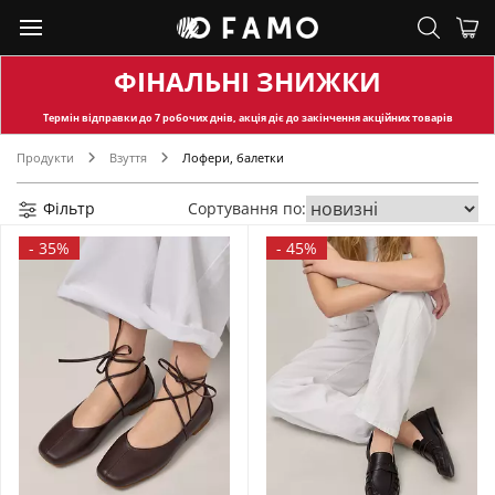
ФІНАЛЬНІ ЗНИЖКИ
Термін відправки
до 7 робочих днів, акція діє до закінчення акційних товарів
Продукти
Взуття
Лофери, балетки
Фільтр
Сортування по:
-
35%
-
45%