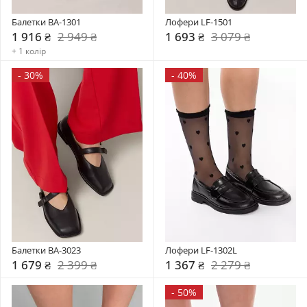
Балетки BA-1301
Лофери LF-1501
1 916 ₴
2 949 ₴
1 693 ₴
3 079 ₴
+ 1 колір
-
30%
-
40%
Балетки BA-3023
Лофери LF-1302L
1 679 ₴
2 399 ₴
1 367 ₴
2 279 ₴
-
50%