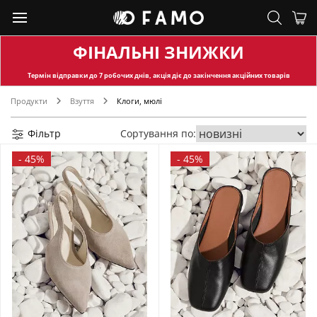
ФІНАЛЬНІ ЗНИЖКИ
Термін відправки
до 7 робочих днів, акція діє до закінчення акційних товарів
Продукти
Взуття
Клоги, мюлі
Фільтр
Сортування по:
-
45%
-
45%