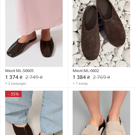
Мюлі ML-S0605
Мюлі ML-0602
1 374 ₴
2 749 ₴
1 384 ₴
2 769 ₴
+ 2 кольори
+ 1 колір
-
35%