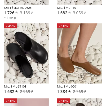
Слінгбеки ML-0625
Мюлі ML-1101
1 726 ₴
3 139 ₴
1 682 ₴
3 059 ₴
+ 1 колір
-
45%
-
50%
Мюлі ML-S1103
Мюлі ML-0601
1 632 ₴
2 969 ₴
1 384 ₴
2 769 ₴
-
50%
-
50%