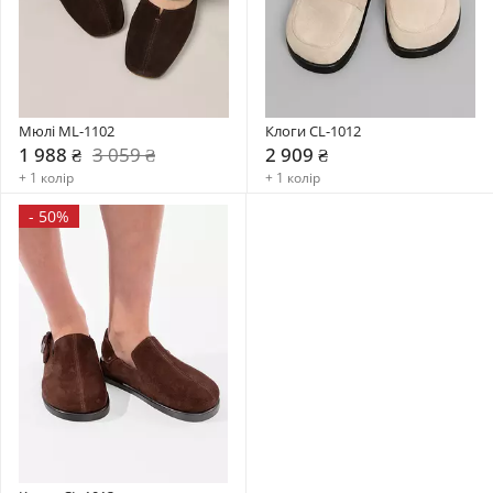
Мюлі ML-1102
Клоги CL-1012
1 988 ₴
3 059 ₴
2 909 ₴
+ 1 колір
+ 1 колір
-
50%