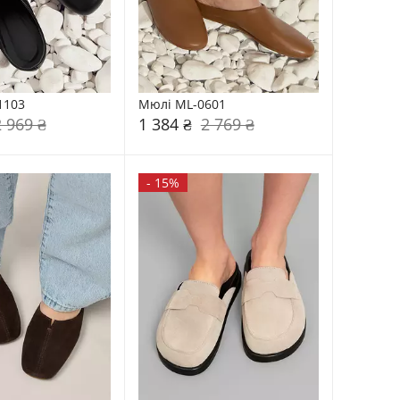
1103
Мюлі ML-0601
2 969 ₴
1 384 ₴
2 769 ₴
-
15%