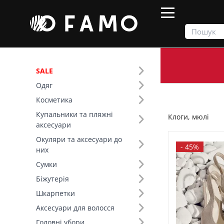
SALE
Одяг
Продукти
Взуття
Клоги, мюлі
Косметика
Купальники та пляжні
Клоги, мюлі
Фільтр
аксесуари
Окуляри та аксесуари до
Ціна
-
45%
них
Сумки
SALE
Біжутерія
Шкарпетки
Розмір (4)
Аксесуари для волосся
Основний колір (4)
Головні убори