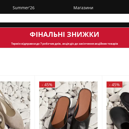
Summer'26
Магазини
ФІНАЛЬНІ ЗНИЖКИ
Термін відправки
до 7 робочих днів, акція діє до закінчення акційних товарів
-
45%
-
45%