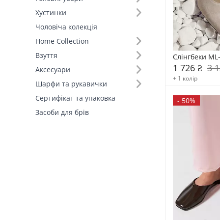
Хустинки
Чоловіча колекція
Home Collection
Взуття
Слінгбеки ML
1 726 ₴
3 1
Аксесуари
+ 1 колір
Шарфи та рукавички
Сертифікат та упаковка
-
50%
Засоби для брів