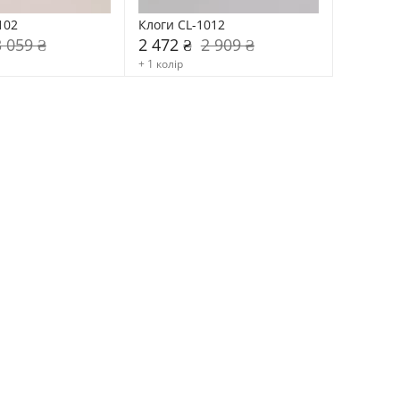
102
Клоги CL-1012
3 059 ₴
2 472 ₴
2 909 ₴
+ 1 колір