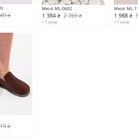
05
Мюлі ML-0602
Мюлі ML-1
49 ₴
1 384 ₴
2 769 ₴
1 988 ₴
+ 1 колір
+ 1 колір
3
19 ₴