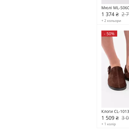
Мюлі ML-S06
1 374 ₴
2 7
+ 2 кольори
-
50%
Клоги CL-101
1 509 ₴
3 0
+ 1 колір