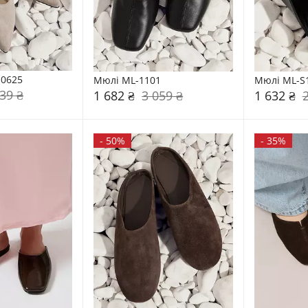
-0625
Мюлі ML-1101
Мюлі ML-S
39 ₴
1 682 ₴
3 059 ₴
1 632 ₴
-
50%
-
35%