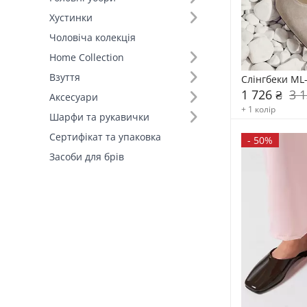
Хустинки
Чоловіча колекція
Home Collection
Взуття
Слінгбеки ML
1 726 ₴
3 1
Аксесуари
+ 1 колір
Шарфи та рукавички
Сертифікат та упаковка
-
50%
Засоби для брів