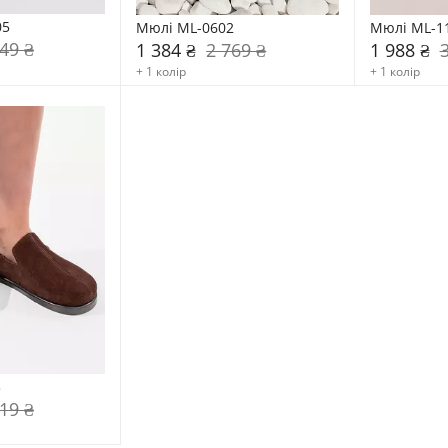
05
Мюлі ML-0602
Мюлі ML-1
49 ₴
1 384 ₴
2 769 ₴
1 988 ₴
+ 1 колір
+ 1 колір
3
19 ₴