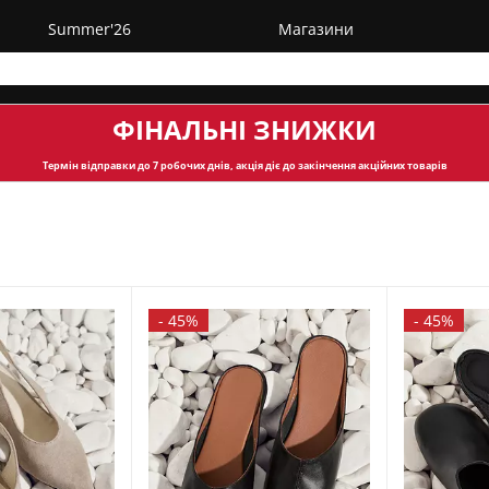
Summer'26
Магазини
ФІНАЛЬНІ ЗНИЖКИ
Термін відправки
до 7 робочих днів, акція діє до закінчення акційних товарів
-
45%
-
45%