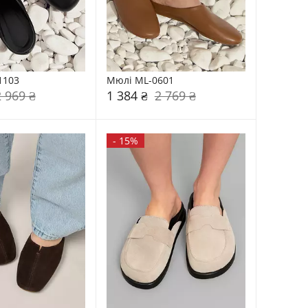
1103
Мюлі ML-0601
2 969 ₴
1 384 ₴
2 769 ₴
-
15%