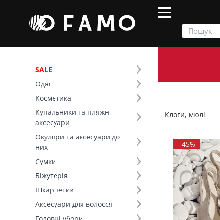
SALE
Одяг
Продукти
Взуття
Клоги, мюлі
Косметика
Купальники та пляжні
Клоги, мюлі
Фільтр
аксесуари
Окуляри та аксесуари до
Ціна
-
45%
них
Сумки
SALE
Біжутерія
Шкарпетки
Розмір (4)
Аксесуари для волосся
Основний колір (4)
Головні убори