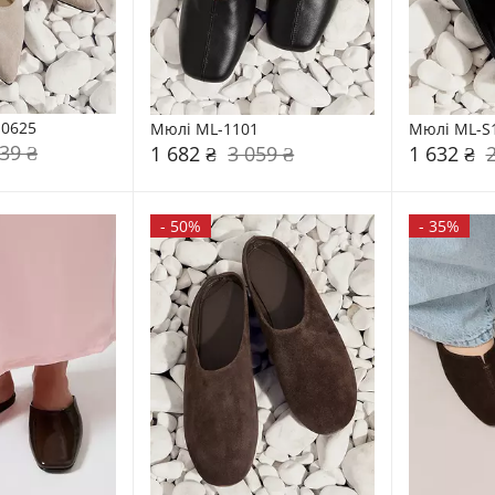
-0625
Мюлі ML-1101
Мюлі ML-S
39 ₴
1 682 ₴
3 059 ₴
1 632 ₴
-
50%
-
35%