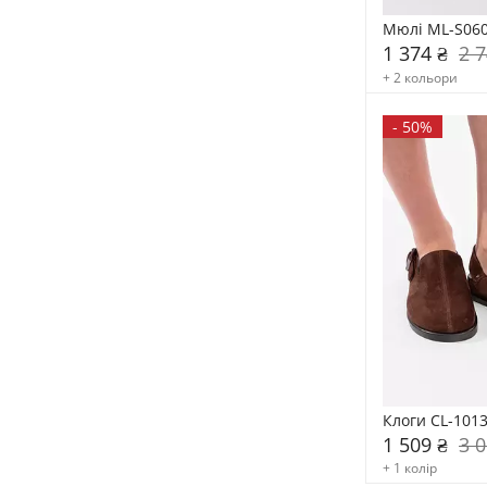
Мюлі ML-S06
1 374 ₴
2 7
+ 2 кольори
-
50%
Клоги CL-101
1 509 ₴
3 0
+ 1 колір