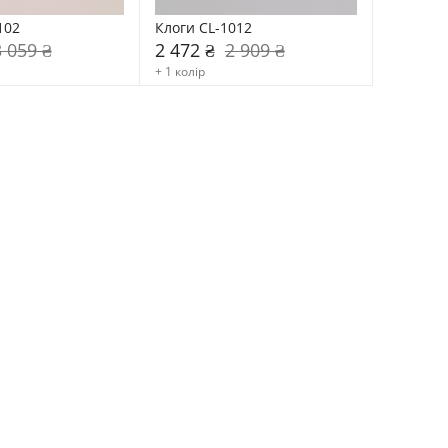
102
Клоги CL-1012
3 059 ₴
2 472 ₴
2 909 ₴
+ 1 колір