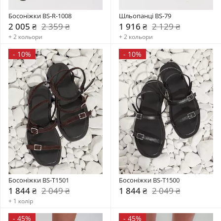
Босоніжки BS-R-1008
Шльопанці BS-79
2 005 ₴
2 359 ₴
1 916 ₴
2 129 ₴
+ 2 кольори
+ 2 кольори
-
10%
-
10%
Босоніжки BS-T1501
Босоніжки BS-T1500
1 844 ₴
2 049 ₴
1 844 ₴
2 049 ₴
+ 1 колір
-
45%
-
45%