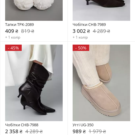
Тапки TPK-2089
Чобітки CHB-7989
409 ₴
819 ₴
3 002 ₴
4 289 ₴
+ 1 колір
+ 1 колір
-
45%
-
50%
Чобітки CHB-7988
Уггі UG-350
2 358 ₴
4 289 ₴
989 ₴
1 979 ₴