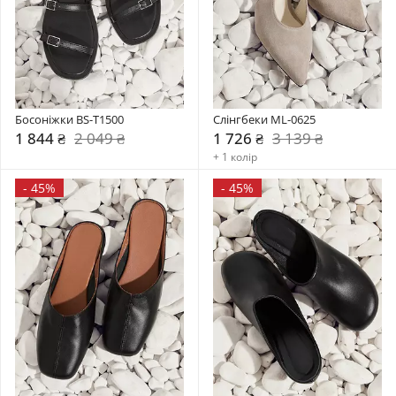
Босоніжки BS-T1500
Слінгбеки ML-0625
1 844 ₴
2 049 ₴
1 726 ₴
3 139 ₴
+ 1 колір
-
45%
-
45%