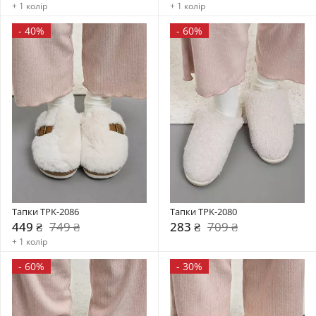
+ 1 колір
+ 1 колір
-
40%
-
60%
Тапки TPK-2086
Тапки TPK-2080
449 ₴
749 ₴
283 ₴
709 ₴
+ 1 колір
-
60%
-
30%