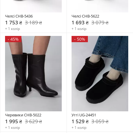
Челсі CHB-5436
Челсі CHB-5622
1 753 ₴
3 189 ₴
1 693 ₴
3 079 ₴
+ 1 колір
+ 1 колір
-
45%
-
50%
Черевики CHB-5022
Уггі UG-24451
1 995 ₴
3 629 ₴
1 529 ₴
3 059 ₴
+ 1 колір
+ 1 колір