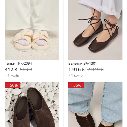
Тапки TPK-2094
Балетки BA-1301
412 ₴
589 ₴
1 916 ₴
2 949 ₴
+ 1 колір
+ 1 колір
-
50%
-
35%