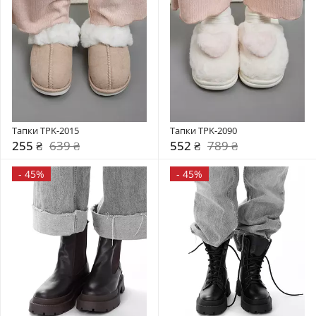
Тапки TPK-2015
Тапки TPK-2090
255 ₴
639 ₴
552 ₴
789 ₴
-
45%
-
45%