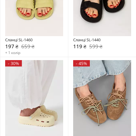
Сланці SL-1460
Сланці SL-1440
197 ₴
659 ₴
119 ₴
599 ₴
+ 1 колір
-
30%
-
45%