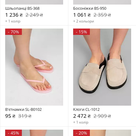
Шльопанці BS-368
Босоніжки BS-950
1 236 ₴
2 249 ₴
1 061 ₴
2 359 ₴
+ 1 колір
+ 2 кольори
-
70%
-
15%
В'єтнамки SL-B0102
Клоги CL-1012
95 ₴
319 ₴
2 472 ₴
2 909 ₴
+ 1 колір
-
45%
-
20%