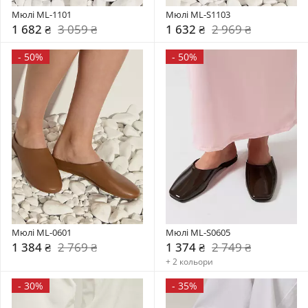
Мюлі ML-1101
Мюлі ML-S1103
1 682 ₴
3 059 ₴
1 632 ₴
2 969 ₴
-
50%
-
50%
Мюлі ML-0601
Мюлі ML-S0605
1 384 ₴
2 769 ₴
1 374 ₴
2 749 ₴
+ 2 кольори
-
30%
-
35%