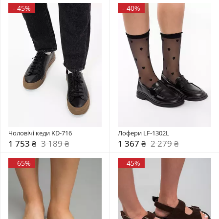
-
45%
-
40%
Чоловічі кеди KD-716
Лофери LF-1302L
1 753 ₴
3 189 ₴
1 367 ₴
2 279 ₴
-
65%
-
45%