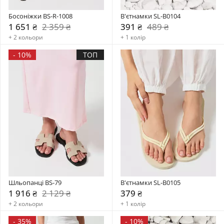
Босоніжки BS-R-1008
В'єтнамки SL-B0104
1 651 ₴
2 359 ₴
391 ₴
489 ₴
+ 2 кольори
+ 1 колір
-
10%
ТОП
Шльопанці BS-79
В'єтнамки SL-B0105
1 916 ₴
2 129 ₴
379 ₴
+ 2 кольори
+ 1 колір
-
35%
-
10%