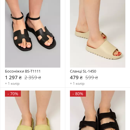
Босоніжки BS-T1111
Сланці SL-1450
1 297 ₴
2 359 ₴
479 ₴
599 ₴
+ 1 колір
+ 1 колір
-
70%
-
80%