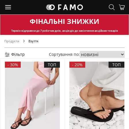
ФІНАЛЬНІ ЗНИЖКИ
Термін відправки
до 7 робочих днів, акція діє до закінчення акційних товарів
Продукти
Взуття
Фільтр
Сортування по:
-
30%
ТОП
-
20%
ТОП