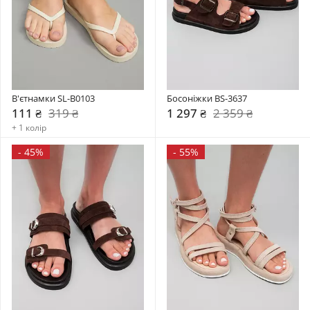
В'єтнамки SL-B0103
Босоніжки BS-3637
111 ₴
319 ₴
1 297 ₴
2 359 ₴
+ 1 колір
-
45%
-
55%