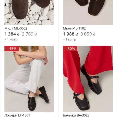
Мюлі ML-0602
Мюлі ML-1102
1 384 ₴
2 769 ₴
1 988 ₴
3 059 ₴
+ 1 колір
+ 1 колір
-
45%
-
30%
Лофери LF-1501
Балетки BA-3023