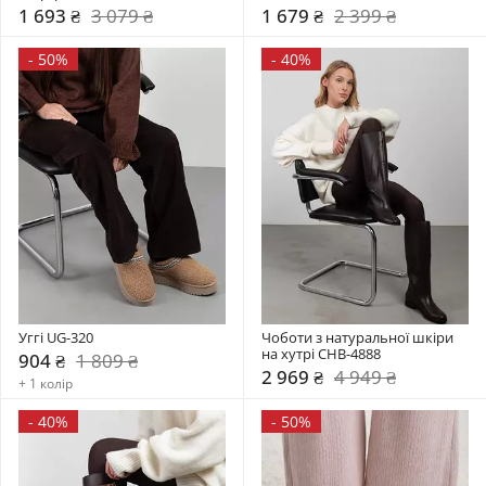
1 693 ₴
3 079 ₴
1 679 ₴
2 399 ₴
-
50%
-
40%
Уггі UG-320
Чоботи з натуральної шкіри 
на хутрі CHB-4888
904 ₴
1 809 ₴
2 969 ₴
4 949 ₴
+ 1 колір
-
40%
-
50%