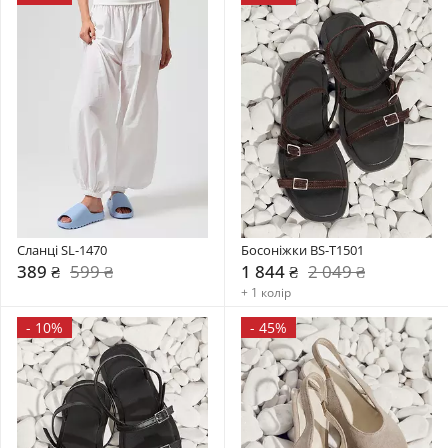
Сланці SL-1470
Босоніжки BS-T1501
389 ₴
599 ₴
1 844 ₴
2 049 ₴
+ 1 колір
-
10%
-
45%