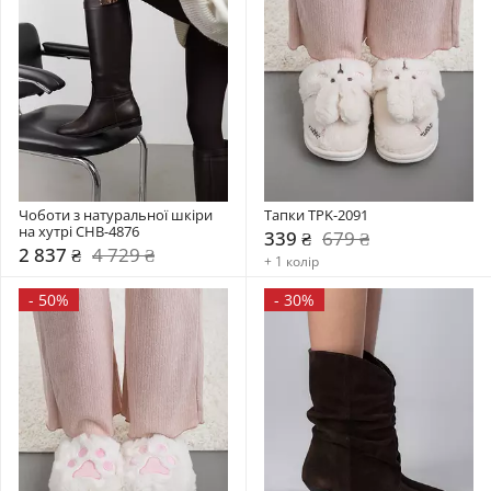
Чоботи з натуральної шкіри 
Тапки TPK-2091
на хутрі CHB-4876
339 ₴
679 ₴
2 837 ₴
4 729 ₴
+ 1 колір
-
50%
-
30%