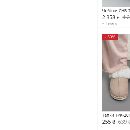
Чобітки CHB-
2 358 ₴
4 2
+ 1 колір
-
60%
Тапки TPK-20
255 ₴
639 