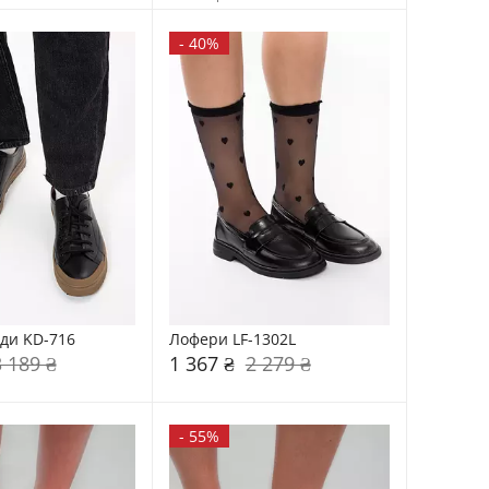
-
40%
еди KD-716
Лофери LF-1302L
3 189 ₴
1 367 ₴
2 279 ₴
-
55%