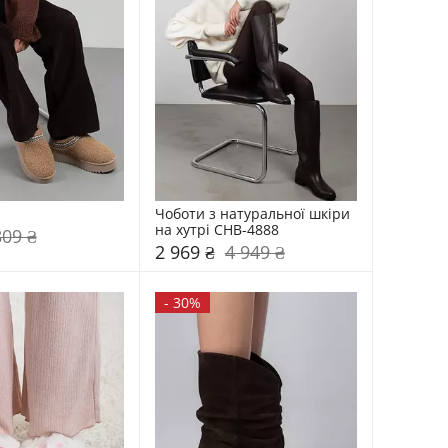
Чоботи з натуральної шкіри 
на хутрі CHB-4888
809 ₴
2 969 ₴
4 949 ₴
-
30%