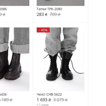
2086
Тапки TPK-2080
9 ₴
283 ₴
709 ₴
-
45%
5436
Челсі CHB-5622
3 189 ₴
1 693 ₴
3 079 ₴
+ 1 колір