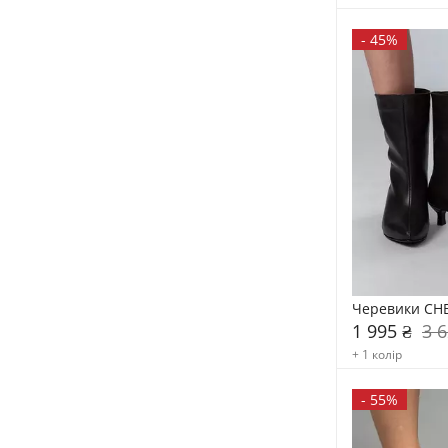
-
45%
Черевики CH
1 995 ₴
3 6
+ 1 колір
-
55%