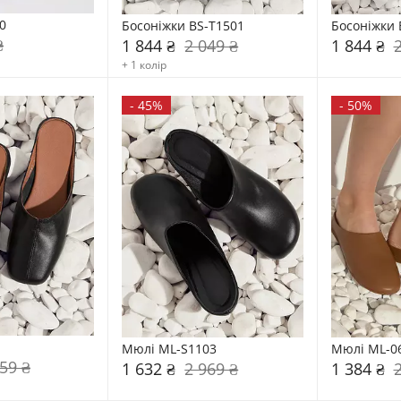
0
Босоніжки BS-T1501
Босоніжки 
₴
1 844 ₴
2 049 ₴
1 844 ₴
+ 1 колір
-
45%
-
50%
1
Мюлі ML-S1103
Мюлі ML-0
59 ₴
1 632 ₴
2 969 ₴
1 384 ₴