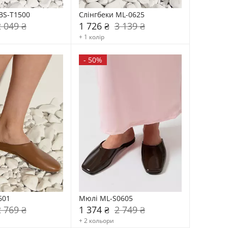
BS-T1500
Слінгбеки ML-0625
2 049 ₴
1 726 ₴
3 139 ₴
+ 1 колір
-
50%
601
Мюлі ML-S0605
2 769 ₴
1 374 ₴
2 749 ₴
+ 2 кольори