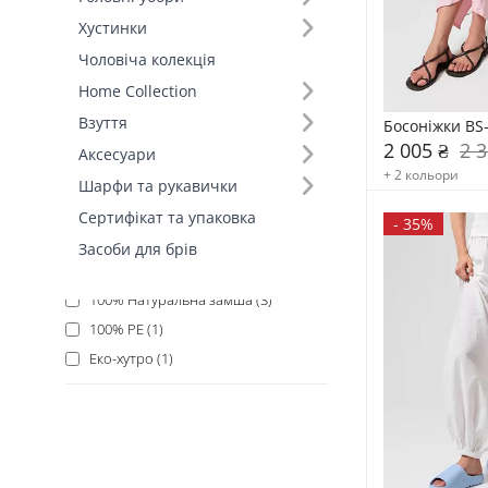
Хустинки
Розмір (14)
Чоловіча колекція
Home Collection
Вид товару (18)
Взуття
Босоніжки BS
2 005 ₴
2 3
Склад (7)
Аксесуари
+ 2 кольори
100% Шкіра (17)
Шарфи та рукавички
100% Замш (17)
Сертифікат та упаковка
-
35%
100% Поліестер (14)
Засоби для брів
100% EVA (8)
100% Натуральна замша (3)
100% PE (1)
Еко-хутро (1)