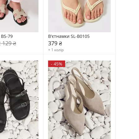
 BS-79
В'єтнамки SL-B0105
2 129 ₴
379 ₴
+ 1 колір
-
45%