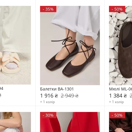
-
35%
-
50%
94
Балетки BA-1301
Мюлі ML-0
₴
1 916 ₴
2 949 ₴
1 384 ₴
+ 1 колір
+ 1 колір
-
30%
-
50%