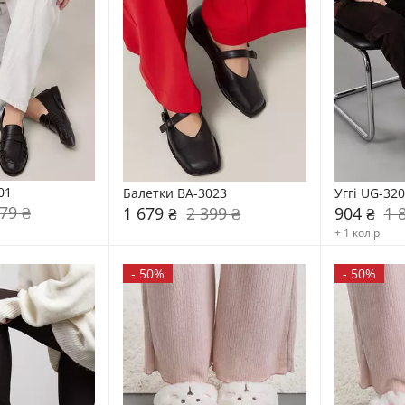
01
Балетки BA-3023
Уггі UG-320
79 ₴
1 679 ₴
2 399 ₴
904 ₴
1 
+ 1 колір
-
50%
-
50%