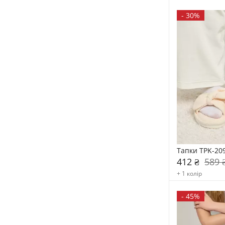
-
30%
Тапки TPK-20
412 ₴
589 
+ 1 колір
-
45%