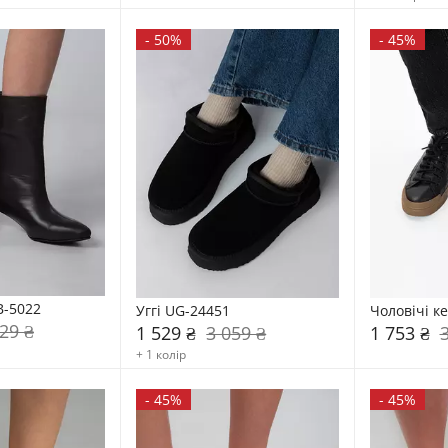
-
50%
-
45%
B-5022
Уггі UG-24451
Чоловічі к
29 ₴
1 529 ₴
3 059 ₴
1 753 ₴
+ 1 колір
-
45%
-
45%