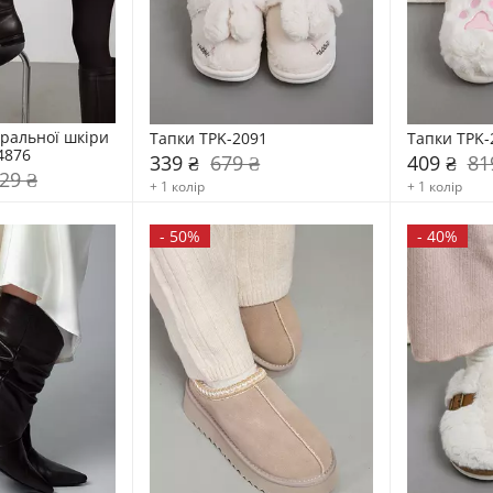
ральної шкіри 
Тапки TPK-2091
Тапки TPK-
4876
339 ₴
679 ₴
409 ₴
81
29 ₴
+ 1 колір
+ 1 колір
-
50%
-
40%