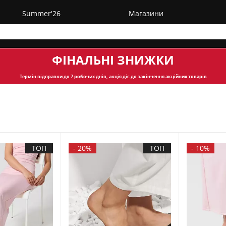
Summer'26
Магазини
ФІНАЛЬНІ ЗНИЖКИ
Термін відправки
до 7 робочих днів, акція діє до закінчення акційних товарів
ТОП
-
20%
ТОП
-
10%