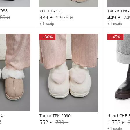
7988
Уггі UG-350
Тапки TPK-
89 ₴
989 ₴
1 979 ₴
449 ₴
74
+ 1 колір
+ 1 колір
-
30%
-
45%
15
Тапки TPK-2090
Челсі CHB-
₴
552 ₴
789 ₴
1 753 ₴
+ 1 колір