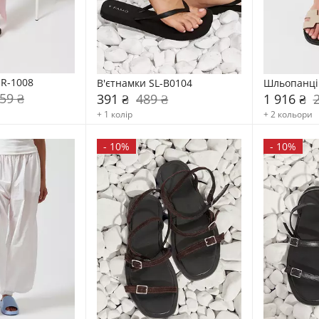
-R-1008
В'єтнамки SL-B0104
Шльопанці
59 ₴
391 ₴
489 ₴
1 916 ₴
+ 1 колір
+ 2 кольори
-
10%
-
10%