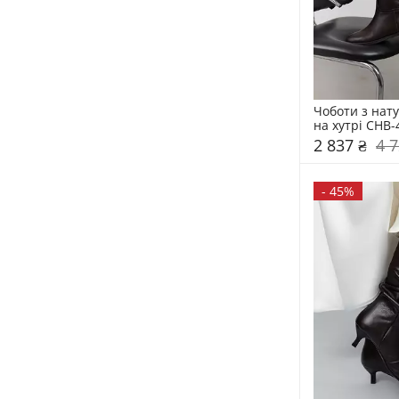
Чоботи з нату
на хутрі CHB-
2 837 ₴
4 7
-
45%