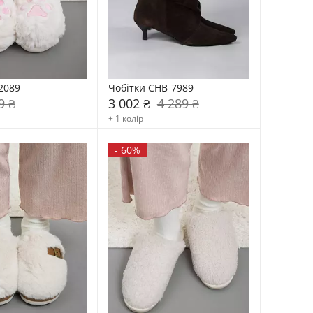
2089
Чобітки CHB-7989
9 ₴
3 002 ₴
4 289 ₴
+ 1 колір
-
60%