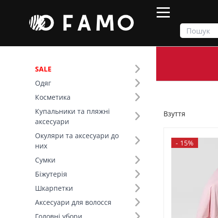
SALE
Одяг
Продукти
Взуття
Косметика
Купальники та пляжні
Взуття
Фільтр
аксесуари
Окуляри та аксесуари до
Ціна
-
15%
них
Сумки
SALE
Біжутерія
Шкарпетки
Сезон (6)
Аксесуари для волосся
Основний колір (10)
Головні убори