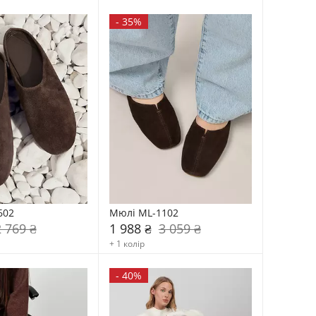
-
35%
602
Мюлі ML-1102
2 769 ₴
1 988 ₴
3 059 ₴
+ 1 колір
-
40%