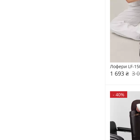
Лофери LF-15
1 693 ₴
3 0
-
40%