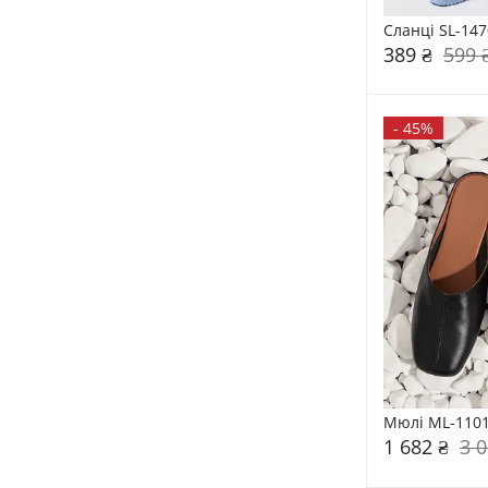
Сланці SL-147
389 ₴
599 
-
45%
Мюлі ML-110
1 682 ₴
3 0