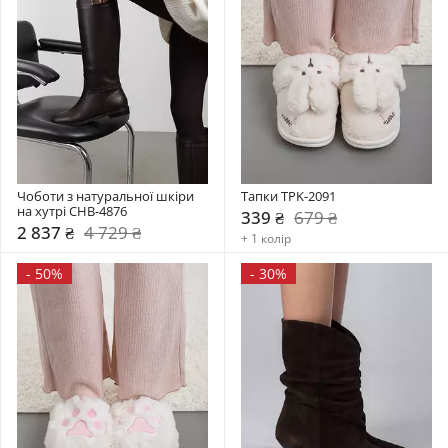
Чоботи з натуральної шкіри 
Тапки TPK-2091
на хутрі CHB-4876
339 ₴
679 ₴
2 837 ₴
4 729 ₴
+ 1 колір
-
50%
-
30%