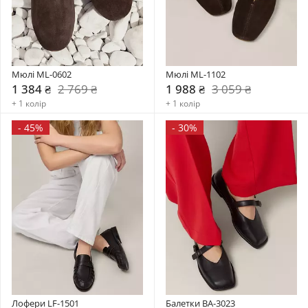
Мюлі ML-0602
Мюлі ML-1102
1 384 ₴
2 769 ₴
1 988 ₴
3 059 ₴
+ 1 колір
+ 1 колір
-
45%
-
30%
Лофери LF-1501
Балетки BA-3023