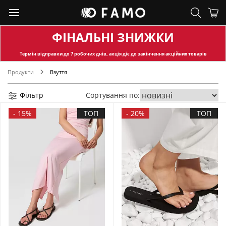
ФІНАЛЬНІ ЗНИЖКИ
Термін відправки
до 7 робочих днів, акція діє до закінчення акційних товарів
Продукти
Взуття
Фільтр
Сортування по:
-
15%
ТОП
-
20%
ТОП