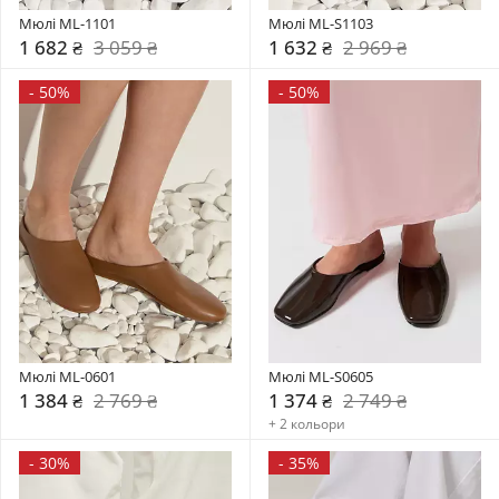
Мюлі ML-1101
Мюлі ML-S1103
1 682 ₴
3 059 ₴
1 632 ₴
2 969 ₴
-
50%
-
50%
Мюлі ML-0601
Мюлі ML-S0605
1 384 ₴
2 769 ₴
1 374 ₴
2 749 ₴
+ 2 кольори
-
30%
-
35%