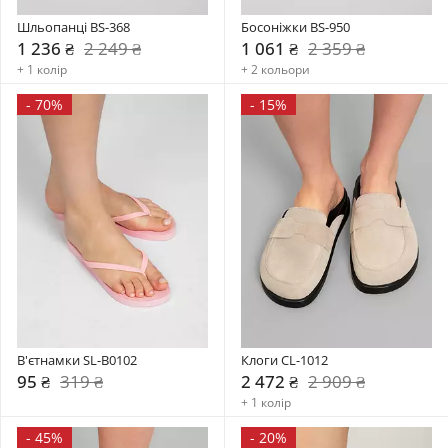
Шльопанці BS-368
Босоніжки BS-950
1 236 ₴
2 249 ₴
1 061 ₴
2 359 ₴
+ 1 колір
+ 2 кольори
-
70%
-
15%
В'єтнамки SL-B0102
Клоги CL-1012
95 ₴
319 ₴
2 472 ₴
2 909 ₴
+ 1 колір
-
45%
-
20%