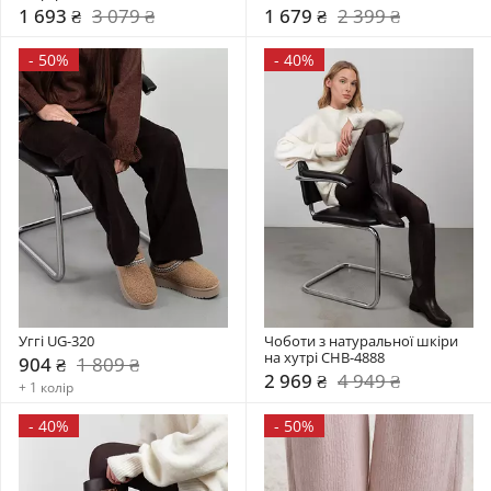
1 693 ₴
3 079 ₴
1 679 ₴
2 399 ₴
-
50%
-
40%
Уггі UG-320
Чоботи з натуральної шкіри 
на хутрі CHB-4888
904 ₴
1 809 ₴
2 969 ₴
4 949 ₴
+ 1 колір
-
40%
-
50%