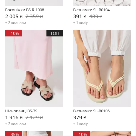
Босоніжки BS-R-1008
В'єтнамки SL-B0104
2 005 ₴
2 359 ₴
391 ₴
489 ₴
+ 2 кольори
+ 1 колір
-
10%
ТОП
Шльопанці BS-79
В'єтнамки SL-B0105
1 916 ₴
2 129 ₴
379 ₴
+ 2 кольори
+ 1 колір
-
35%
-
10%