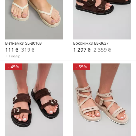
В'єтнамки SL-B0103
Босоніжки BS-3637
111 ₴
319 ₴
1 297 ₴
2 359 ₴
+ 1 колір
-
45%
-
55%