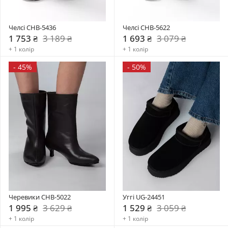
Челсі CHB-5436
Челсі CHB-5622
1 753 ₴
3 189 ₴
1 693 ₴
3 079 ₴
+ 1 колір
+ 1 колір
-
45%
-
50%
Черевики CHB-5022
Уггі UG-24451
1 995 ₴
3 629 ₴
1 529 ₴
3 059 ₴
+ 1 колір
+ 1 колір