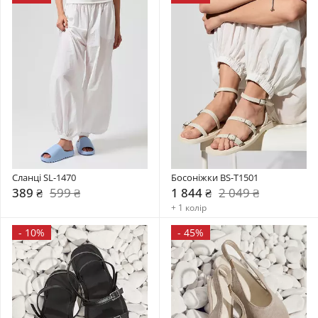
Сланці SL-1470
Босоніжки BS-T1501
389 ₴
599 ₴
1 844 ₴
2 049 ₴
+ 1 колір
-
10%
-
45%