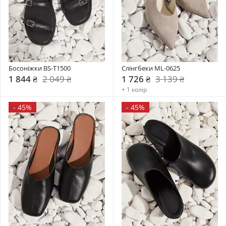
Босоніжки BS-T1500
Слінгбеки ML-0625
1 844 ₴
2 049 ₴
1 726 ₴
3 139 ₴
+ 1 колір
-
45%
-
45%