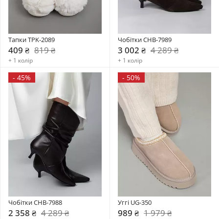
Тапки TPK-2089
Чобітки CHB-7989
409 ₴
819 ₴
3 002 ₴
4 289 ₴
+ 1 колір
+ 1 колір
-
45%
-
50%
Чобітки CHB-7988
Уггі UG-350
2 358 ₴
4 289 ₴
989 ₴
1 979 ₴