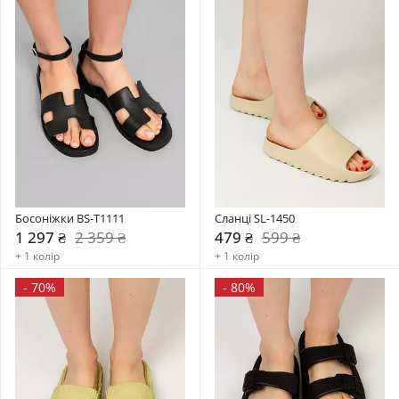
Босоніжки BS-T1111
Сланці SL-1450
1 297 ₴
2 359 ₴
479 ₴
599 ₴
+ 1 колір
+ 1 колір
-
70%
-
80%