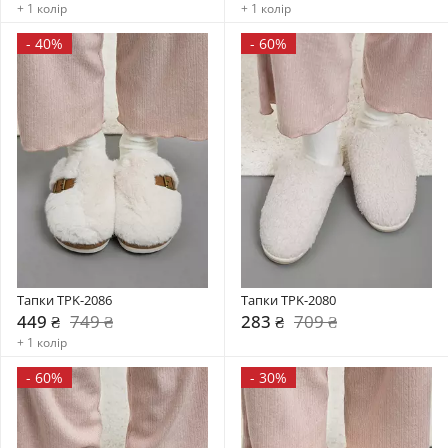
+ 1 колір
+ 1 колір
-
40%
-
60%
Тапки TPK-2086
Тапки TPK-2080
449 ₴
749 ₴
283 ₴
709 ₴
+ 1 колір
-
60%
-
30%