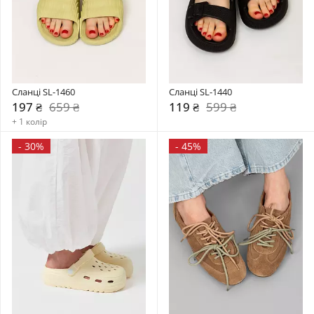
Сланці SL-1460
Сланці SL-1440
197 ₴
659 ₴
119 ₴
599 ₴
+ 1 колір
-
30%
-
45%