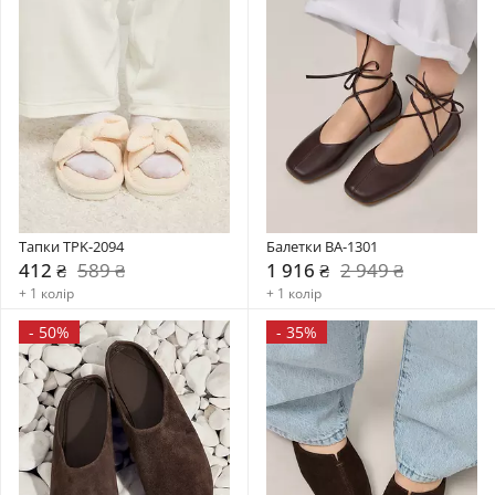
Тапки TPK-2094
Балетки BA-1301
412 ₴
589 ₴
1 916 ₴
2 949 ₴
+ 1 колір
+ 1 колір
-
50%
-
35%