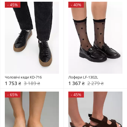
-
45%
-
40%
Чоловічі кеди KD-716
Лофери LF-1302L
1 753 ₴
3 189 ₴
1 367 ₴
2 279 ₴
-
65%
-
45%