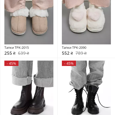
Тапки TPK-2015
Тапки TPK-2090
255 ₴
639 ₴
552 ₴
789 ₴
-
45%
-
45%