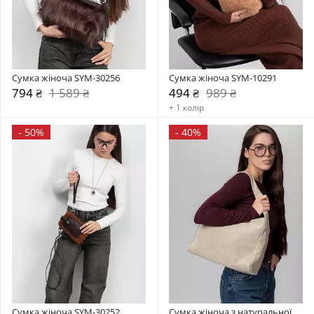
Сумка жіноча SYM-30256
Сумка жіноча SYM-10291
794 ₴
1 589 ₴
494 ₴
989 ₴
+ 1 колір
-
50%
-
40%
Сумка жіноча SYM-30252
Сумка жіноча з натуральної 