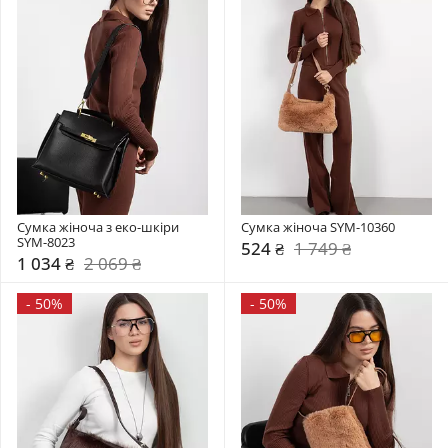
Сумка жіноча з еко-шкіри 
Сумка жіноча SYM-10360
SYM-8023
524 ₴
1 749 ₴
1 034 ₴
2 069 ₴
-
50%
-
50%