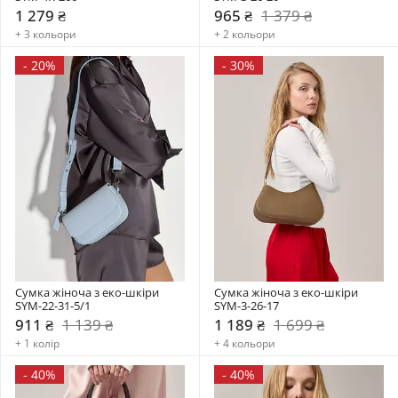
1 279 ₴
965 ₴
1 379 ₴
+ 3 кольори
+ 2 кольори
-
20%
-
30%
Сумка жіноча з еко-шкіри 
Сумка жіноча з еко-шкіри 
SYM-22-31-5/1
SYM-3-26-17
911 ₴
1 139 ₴
1 189 ₴
1 699 ₴
+ 1 колір
+ 4 кольори
-
40%
-
40%