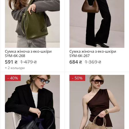
Сумка жіноча з еко-шкіри 
Сумка жіноча з еко-шкіри 
SYM-6К-268
SYM-6К-267
591 ₴
1 479 ₴
684 ₴
1 369 ₴
+ 2 кольори
-
40%
-
50%