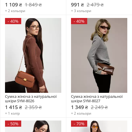
1 109 ₴
1 849 ₴
991 ₴
2 479 ₴
+ 2 кольори
+ 3 кольори
-
40%
-
40%
Сумка жіноча з натуральної 
Сумка жіноча з натуральної 
шкіри SYM-8026
шкіри SYM-8027
1 415 ₴
2 359 ₴
1 349 ₴
2 249 ₴
+ 1 колір
+ 2 кольори
-
50%
-
70%