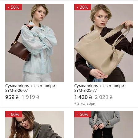
-
50%
-
30%
Сумка жіноча з еко-шкіри 
Сумка жіноча з еко-шкіри 
SYM-3-26-07
SYM-3-25-77
959 ₴
1 919 ₴
1 420 ₴
2 029 ₴
+ 2 кольори
-
60%
-
50%