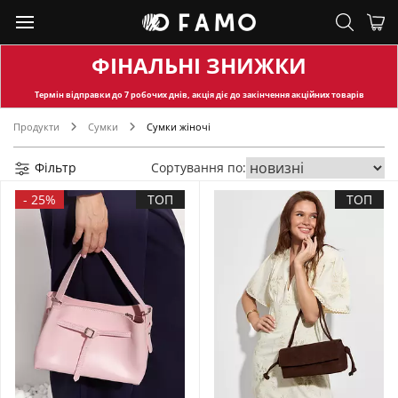
ФІНАЛЬНІ ЗНИЖКИ
Термін відправки
до 7 робочих днів, акція діє до закінчення акційних товарів
Продукти
Сумки
Сумки жіночі
Фільтр
Сортування по:
-
25%
ТОП
ТОП