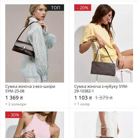
ТОП
-
20%
Сумка жіноча з еко-шкіри 
Сумка жіноча з нубуку SYM-
SYM-25-08
29-10382-1
1 369 ₴
1 103 ₴
1 379 ₴
+ 2 кольори
+ 1 колір
-
30%