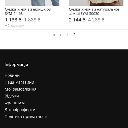
Сумка жіноча з еко-шкіри 
Сумка жіноча з натуральної 
SYM-24-68
замші SYM-50030
1 133 ₴
1 889 ₴
2 144 ₴
4 289 ₴
+ 2 кольори
‹‹
‹
1
2
Інформація
Новини
Наші магазини
Мої замовлення
Відгуки
Франшиза
Договір оферти
Політика приватності