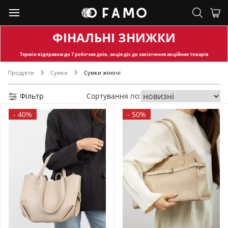
ФІНАЛЬНІ ЗНИЖКИ
Термін відправки
до 7 робочих днів, акція діє до закінчення акційних товарів
Продукти
Сумки
Сумки жіночі
Фільтр
Сортування по:
-
40%
-
50%