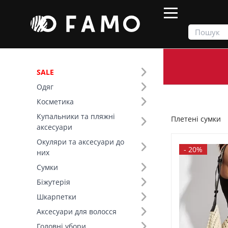
SALE
Одяг
Продукти
Сумки
Плетені сумки
Косметика
Купальники та пляжні
Плетені сумки
Фільтр
аксесуари
Окуляри та аксесуари до
Ціна
-
20%
них
Сумки
SALE
Біжутерія
Шкарпетки
Сезон (1)
Аксесуари для волосся
Літо (12)
Головні убори