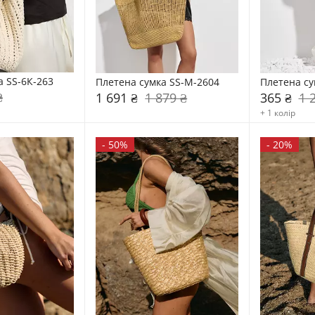
а SS-6К-263
Плетена сумка SS-M-2604
Плетена су
₴
1 691 ₴
1 879 ₴
365 ₴
1 
+ 1 колір
-
50%
-
20%