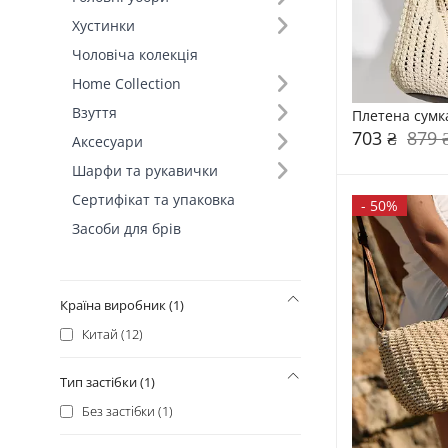
Основний колір (3)
Хустинки
Бежевий (14)
Чоловіча колекція
Молочний (2)
Home Collection
Білий (1)
Взуття
Плетена сумк
703 ₴
879 
Аксесуари
Склад (4)
Шарфи та рукавички
100% Папір (5)
Сертифікат та упаковка
100% Солома (4)
-
50%
Засоби для брів
100% Бавовна (2)
70% Поліестер, 30% Бавовна (1)
Країна виробник (1)
Китай (12)
Тип застібки (1)
Без застібки (1)