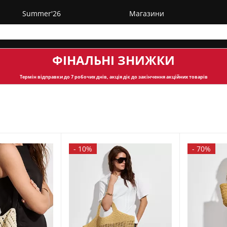
Summer'26
Магазини
ФІНАЛЬНІ ЗНИЖКИ
Термін відправки
до 7 робочих днів, акція діє до закінчення акційних товарів
-
10%
-
70%