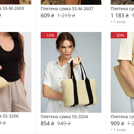
а SS-M-2603
Плетена сумка SS-M-2607
Плетена су
₴
609 ₴
1 219 ₴
1 183 ₴
+ 1 колір
-
10%
-
30%
а SS-3206
Плетена сумка SS-3204
Плетена су
9 ₴
854 ₴
949 ₴
909 ₴
1 
+ 1 колір