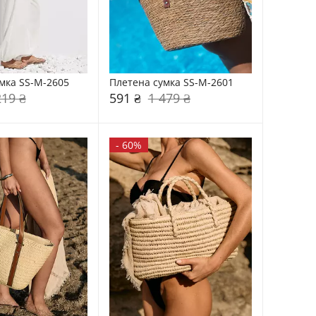
мка SS-M-2605
Плетена сумка SS-M-2601
219 ₴
591 ₴
1 479 ₴
-
60%