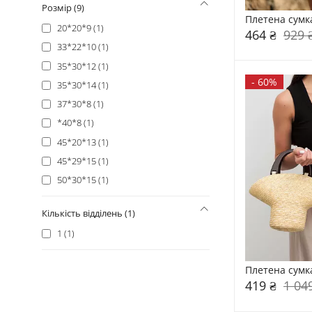
Розмір (9)
Плетена сумк
20*20*9 (1)
464 ₴
929 
33*22*10 (1)
35*30*12 (1)
-
60%
35*30*14 (1)
37*30*8 (1)
*40*8 (1)
45*20*13 (1)
45*29*15 (1)
50*30*15 (1)
Кількість відділень (1)
1 (1)
Плетена сумк
419 ₴
1 04