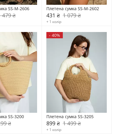
мка SS-M-2606
Плетена сумка SS-M-2602
1 479 ₴
431 ₴
1 079 ₴
+ 1 колір
-
40%
мка SS-3200
Плетена сумка SS-3205
299 ₴
899 ₴
1 499 ₴
+ 1 колір