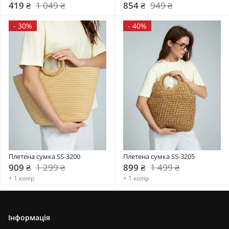
419 ₴
1 049 ₴
854 ₴
949 ₴
-
30%
-
40%
Плетена сумка SS-3200
Плетена сумка SS-3205
909 ₴
1 299 ₴
899 ₴
1 499 ₴
+ 1 колір
+ 1 колір
Інформація