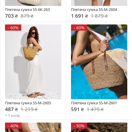
Плетена сумка SS-6К-263
Плетена сумка SS-M-2604
703 ₴
879 ₴
1 691 ₴
1 879 ₴
-
60%
-
60%
Плетена сумка SS-M-2605
Плетена сумка SS-M-2601
487 ₴
1 219 ₴
591 ₴
1 479 ₴
+ 1 колір
-
40%
-
50%