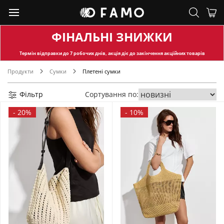
ФІНАЛЬНІ ЗНИЖКИ
Термін відправки
до 7 робочих днів, акція діє до закінчення акційних товарів
Продукти
Сумки
Плетені сумки
Фільтр
Сортування по:
-
20%
-
10%