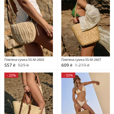
Плетена сумка SS-M-2603
Плетена сумка SS-M-2607
557 ₴
929 ₴
609 ₴
1 219 ₴
-
20%
-
50%