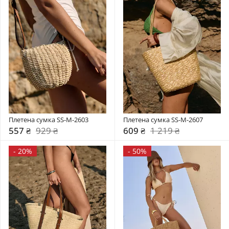
Плетена сумка SS-M-2603
Плетена сумка SS-M-2607
557 ₴
929 ₴
609 ₴
1 219 ₴
-
20%
-
50%