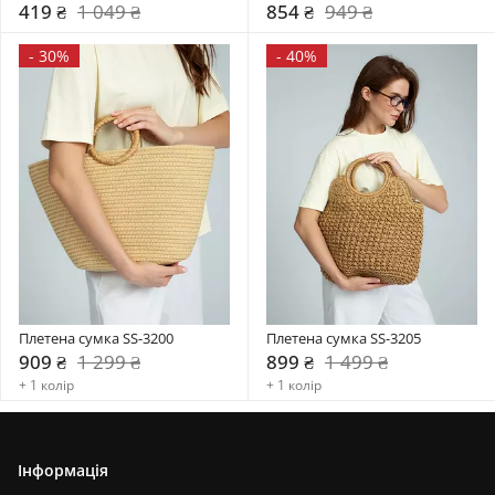
419 ₴
1 049 ₴
854 ₴
949 ₴
-
30%
-
40%
Плетена сумка SS-3200
Плетена сумка SS-3205
909 ₴
1 299 ₴
899 ₴
1 499 ₴
+ 1 колір
+ 1 колір
Інформація