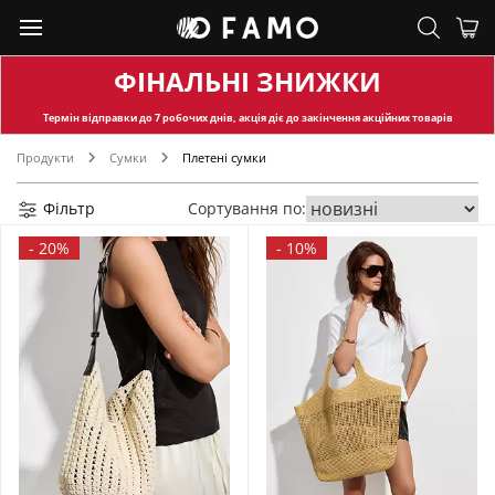
ФІНАЛЬНІ ЗНИЖКИ
Термін відправки
до 7 робочих днів, акція діє до закінчення акційних товарів
Продукти
Сумки
Плетені сумки
Фільтр
Сортування по:
-
20%
-
10%