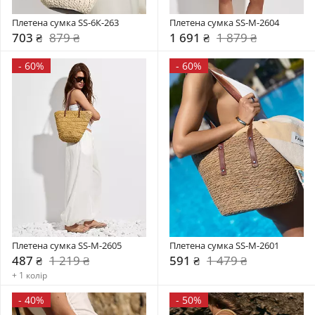
Плетена сумка SS-6К-263
Плетена сумка SS-M-2604
703 ₴
879 ₴
1 691 ₴
1 879 ₴
-
60%
-
60%
Плетена сумка SS-M-2605
Плетена сумка SS-M-2601
487 ₴
1 219 ₴
591 ₴
1 479 ₴
+ 1 колір
-
40%
-
50%