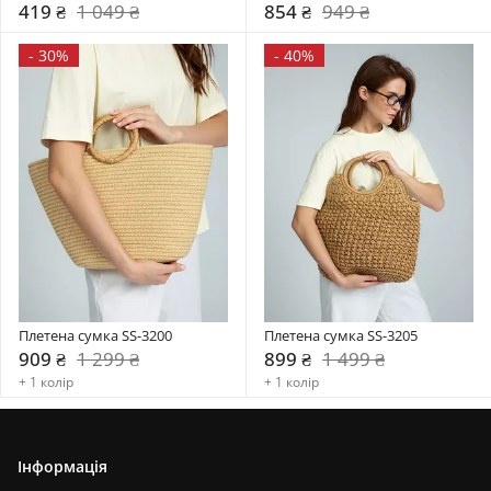
419 ₴
1 049 ₴
854 ₴
949 ₴
-
30%
-
40%
Плетена сумка SS-3200
Плетена сумка SS-3205
909 ₴
1 299 ₴
899 ₴
1 499 ₴
+ 1 колір
+ 1 колір
Інформація