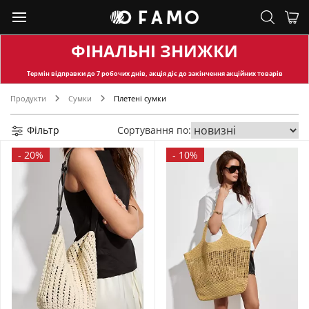
ФІНАЛЬНІ ЗНИЖКИ
Термін відправки
до 7 робочих днів, акція діє до закінчення акційних товарів
Продукти
Сумки
Плетені сумки
Фільтр
Сортування по:
-
20%
-
10%