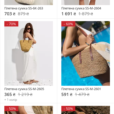
Плетена сумка SS-6К-263
Плетена сумка SS-M-2604
703 ₴
879 ₴
1 691 ₴
1 879 ₴
-
70%
-
60%
Плетена сумка SS-M-2605
Плетена сумка SS-M-2601
365 ₴
1 219 ₴
591 ₴
1 479 ₴
+ 1 колір
-
50%
-
50%