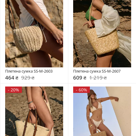
Плетена сумка SS-M-2603
Плетена сумка SS-M-2607
464 ₴
929 ₴
609 ₴
1 219 ₴
-
20%
-
60%