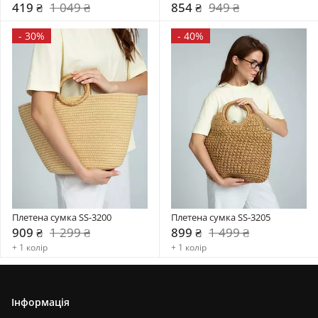
419 ₴
1 049 ₴
854 ₴
949 ₴
-
30%
-
40%
Плетена сумка SS-3200
Плетена сумка SS-3205
909 ₴
1 299 ₴
899 ₴
1 499 ₴
+ 1 колір
+ 1 колір
Інформація