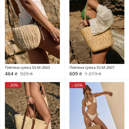
Плетена сумка SS-M-2603
Плетена сумка SS-M-2607
464 ₴
929 ₴
609 ₴
1 219 ₴
-
20%
-
60%