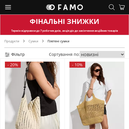
ФІНАЛЬНІ ЗНИЖКИ
Термін відправки
до 7 робочих днів, акція діє до закінчення акційних товарів
Продукти
Сумки
Плетені сумки
Фільтр
Сортування по:
-
20%
-
10%