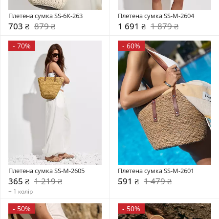
Плетена сумка SS-6К-263
Плетена сумка SS-M-2604
703 ₴
879 ₴
1 691 ₴
1 879 ₴
-
70%
-
60%
Плетена сумка SS-M-2605
Плетена сумка SS-M-2601
365 ₴
1 219 ₴
591 ₴
1 479 ₴
+ 1 колір
-
50%
-
50%