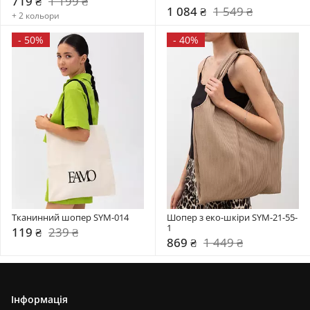
719 ₴
1 199 ₴
1 084 ₴
1 549 ₴
+ 2 кольори
-
50%
-
40%
Тканинний шопер SYM-014
Шопер з еко-шкіри SYM-21-55-
1
119 ₴
239 ₴
869 ₴
1 449 ₴
Інформація