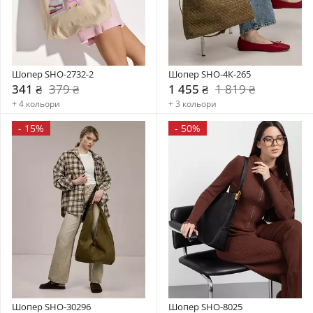
Шопер SHO-2732-2
Шопер SHO-4К-265
341 ₴
379 ₴
1 455 ₴
1 819 ₴
+ 4 кольори
+ 3 кольори
-
15%
-
50%
Шопер SHO-30296
Шопер SHO-8025