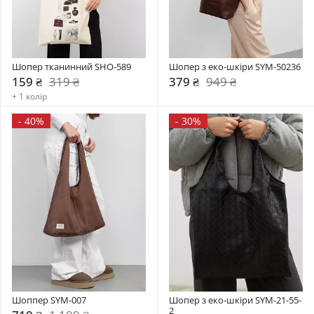
Шопер тканинний SHO-589
Шопер з еко-шкіри SYM-50236
159 ₴
319 ₴
379 ₴
949 ₴
+ 1 колір
-
40%
-
30%
Шоппер SYM-007
Шопер з еко-шкіри SYM-21-55-
2