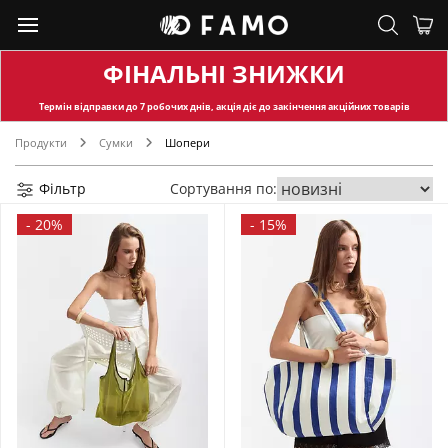
ФІНАЛЬНІ ЗНИЖКИ
Термін відправки
до 7 робочих днів, акція діє до закінчення акційних товарів
Продукти
Сумки
Шопери
Фільтр
Сортування по:
-
20%
-
15%