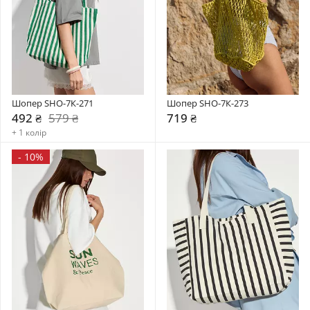
Шопер SHO-7К-271
Шопер SHO-7К-273
492 ₴
579 ₴
719 ₴
+ 1 колір
-
10%