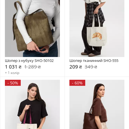
Шопер з нубуку SHO-50102
Шопер тканинний SHO-555
1 031 ₴
1 289 ₴
209 ₴
349 ₴
+ 1 колір
-
50%
-
60%