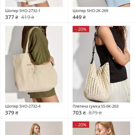
Шопер SHO-2732-1
Шопер SHO-2К-269
377 ₴
419 ₴
449 ₴
-
20%
Шопер SHO-2732-4
Плетена сумка SS-6К-263
379 ₴
703 ₴
879 ₴
-
20%