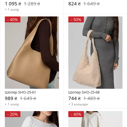
1 095 ₴
1 289 ₴
824 ₴
1 649 ₴
+ 1 колір
-
40%
-
50%
Шопер SHO-25-61
Шопер SHO-25-68
989 ₴
1 649 ₴
744 ₴
1 489 ₴
+ 1 колір
+ 3 кольори
-
20%
-
40%