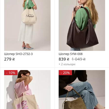
Шопер SHO-2732-3
Шопер SYM-008
279 ₴
839 ₴
1 049 ₴
+ 2 кольори
-
10%
-
20%