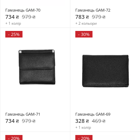
Гаманець GAM-70
Гаманець GAM-72
734 ₴
979 ₴
783 ₴
979 ₴
+ 1 колір
+ 2 кольори
-
25%
-
30%
Гаманець GAM-71
Гаманець GAM-69
734 ₴
979 ₴
328 ₴
469 ₴
+ 1 колір
-
20%
-
20%