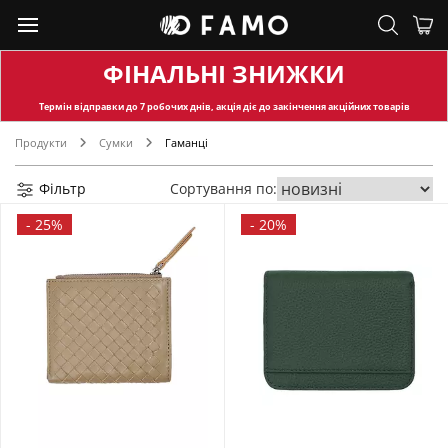
ФІНАЛЬНІ ЗНИЖКИ
Термін відправки
до 7 робочих днів, акція діє до закінчення акційних товарів
Продукти
Сумки
Гаманці
Фільтр
Сортування по:
-
25%
-
20%