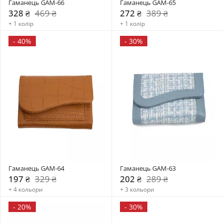
Гаманець GAM-66
Гаманець GAM-65
328 ₴
469 ₴
272 ₴
389 ₴
+ 1 колір
+ 1 колір
-
40%
-
30%
Гаманець GAM-64
Гаманець GAM-63
197 ₴
329 ₴
202 ₴
289 ₴
+ 4 кольори
+ 3 кольори
-
20%
-
30%