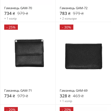
Гаманець GAM-70
Гаманець GAM-72
734 ₴
979 ₴
783 ₴
979 ₴
+ 1 колір
+ 2 кольори
-
25%
-
30%
Гаманець GAM-71
Гаманець GAM-69
734 ₴
979 ₴
328 ₴
469 ₴
+ 1 колір
-
20%
-
20%