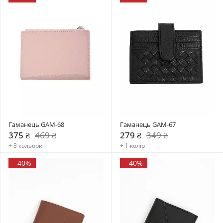
Гаманець GAM-68
Гаманець GAM-67
375 ₴
469 ₴
279 ₴
349 ₴
+ 3 кольори
+ 1 колір
-
40%
-
40%