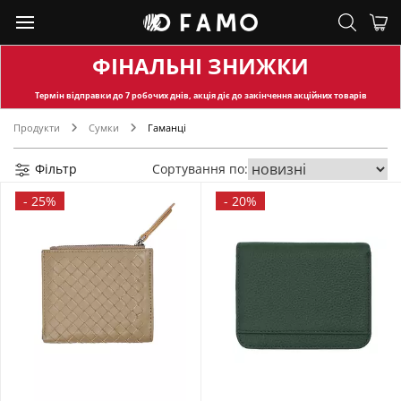
ФІНАЛЬНІ ЗНИЖКИ
Термін відправки
до 7 робочих днів, акція діє до закінчення акційних товарів
Продукти
Сумки
Гаманці
Фільтр
Сортування по:
-
25%
-
20%