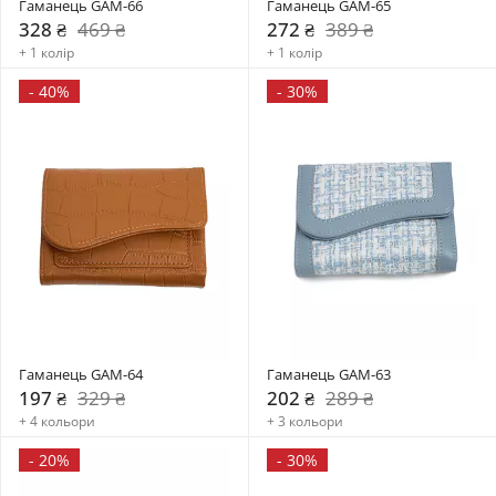
Гаманець GAM-66
Гаманець GAM-65
328 ₴
469 ₴
272 ₴
389 ₴
+ 1 колір
+ 1 колір
-
40%
-
30%
Гаманець GAM-64
Гаманець GAM-63
197 ₴
329 ₴
202 ₴
289 ₴
+ 4 кольори
+ 3 кольори
-
20%
-
30%