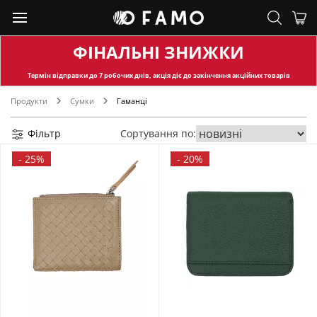
ФІНАЛЬНІ ЗНИЖКИ
Термін відправки
до 7 робочих днів, акція діє до закінчення акційних товарів
Продукти
Сумки
Гаманці
Фільтр
Сортування по:
-
25%
-
20%