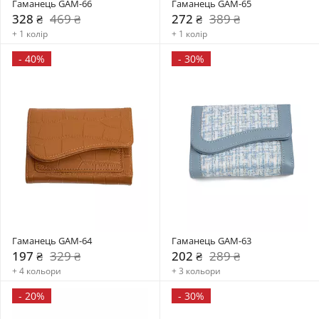
Гаманець GAM-66
Гаманець GAM-65
328 ₴
469 ₴
272 ₴
389 ₴
+ 1 колір
+ 1 колір
-
40%
-
30%
Гаманець GAM-64
Гаманець GAM-63
197 ₴
329 ₴
202 ₴
289 ₴
+ 4 кольори
+ 3 кольори
-
20%
-
30%