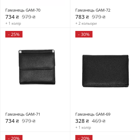
Гаманець GAM-70
Гаманець GAM-72
734 ₴
979 ₴
783 ₴
979 ₴
+ 1 колір
+ 2 кольори
-
25%
-
30%
Гаманець GAM-71
Гаманець GAM-69
734 ₴
979 ₴
328 ₴
469 ₴
+ 1 колір
-
20%
-
20%