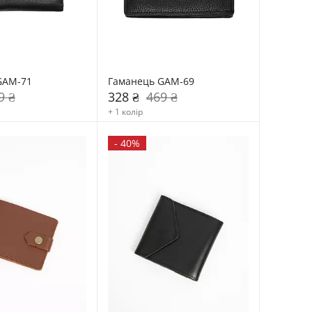
GAM-71
Гаманець GAM-69
9 ₴
328 ₴
469 ₴
+ 1 колір
-
40%