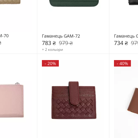
M-70
Гаманець GAM-72
Гаманець 
₴
783 ₴
979 ₴
734 ₴
97
+ 2 кольори
-
20%
-
40%