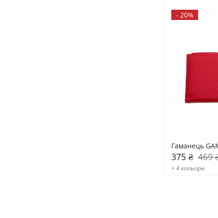
-
20%
Гаманець GA
375 ₴
469 
+ 4 кольори