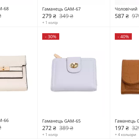
M-68
Гаманець GAM-67
Чоловічий
₴
279 ₴
349 ₴
587 ₴
97
+ 1 колір
-
30%
-
40%
M-66
Гаманець GAM-65
Гаманець 
₴
272 ₴
389 ₴
197 ₴
32
+ 1 колір
+ 4 кольори