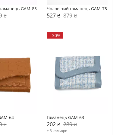
 гаманець GAM-85
Чоловічий гаманець GAM-75
9 ₴
527 ₴
879 ₴
-
30%
GAM-64
Гаманець GAM-63
9 ₴
202 ₴
289 ₴
+ 3 кольори