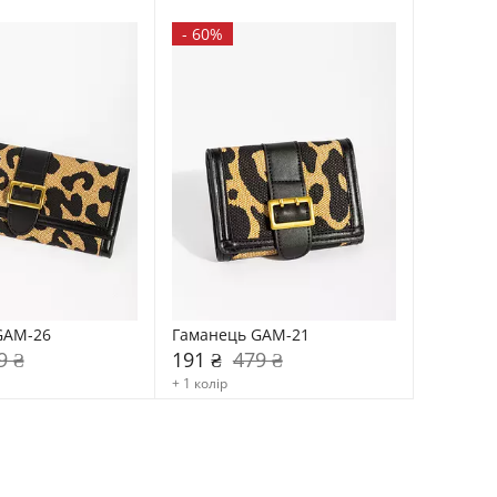
-
60%
GAM-26
Гаманець GAM-21
9 ₴
191 ₴
479 ₴
+ 1 колір