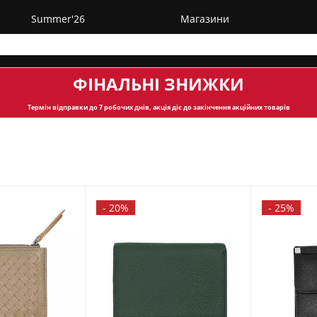
Summer'26
Магазини
ФІНАЛЬНІ ЗНИЖКИ
Термін відправки
до 7 робочих днів, акція діє до закінчення акційних товарів
-
20%
-
25%