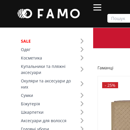
SALE
Одяг
Продукти
Сумки
Гаманці
Косметика
Купальники та пляжні
Гаманці
Фільтр
аксесуари
Окуляри та аксесуари до
Ціна
-
25%
них
Сумки
SALE
Біжутерія
Шкарпетки
Основний колір (10)
Аксесуари для волосся
Розмір (9)
Головні убори