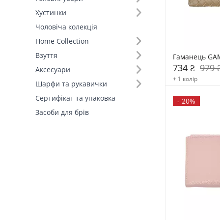
Хустинки
Країна виробник (2)
Чоловіча колекція
Home Collection
Тип гаманця (2)
Взуття
Гаманець GA
Класичні (13)
734 ₴
979 
Аксесуари
Кардхолдер (1)
+ 1 колір
Шарфи та рукавички
Сертифікат та упаковка
-
20%
Засоби для брів