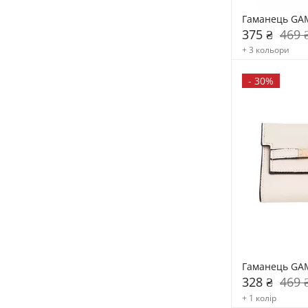
Гаманець GA
375 ₴
469 
+ 3 кольори
-
30%
Гаманець GA
328 ₴
469 
+ 1 колір