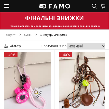
ФІНАЛЬНІ ЗНИЖКИ
Термін відправки
до 7 робочих днів, акція діє до закінчення акційних товарів
Продукти
Сумки
Аксесуари для сумок
Фільтр
Сортування по:
-
40%
-
40%