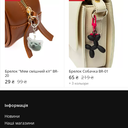
Брелок "Мем смішний кіт" BR-
Брелок Собачка BR-01
20
65 ₴
219 ₴
29 ₴
99 ₴
+ 3 кольори
Інформація
Новини
Наші магазини