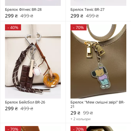
Брелок Фітнес BR-28
Брелок Теніс BR-27
299 ₴
499 ₴
299 ₴
499 ₴
-
40%
-
70%
Брелок Бейсбол BR-26
Брелок "Мем смішні звірі" BR-
21
299 ₴
499 ₴
29 ₴
99 ₴
+ 2 кольори
-
70%
-
70%