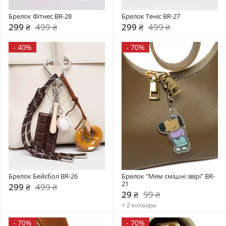
Брелок Фітнес BR-28
Брелок Теніс BR-27
299 ₴
499 ₴
299 ₴
499 ₴
-
40%
-
70%
Брелок Бейсбол BR-26
Брелок "Мем смішні звірі" BR-
21
299 ₴
499 ₴
29 ₴
99 ₴
+ 2 кольори
-
70%
-
70%