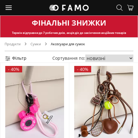
ФІНАЛЬНІ ЗНИЖКИ
Термін відправки
до 7 робочих днів, акція діє до закінчення акційних товарів
Продукти
Сумки
Аксесуари для сумок
Фільтр
Сортування по:
-
40%
-
40%