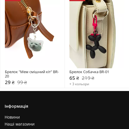
Брелок "Мем смішний кіт" BR-
Брелок Собачка BR-01
20
65 ₴
219 ₴
29 ₴
99 ₴
+ 3 кольори
Інформація
Новини
Наші магазини