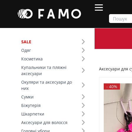
SALE
Одяг
Продукти
Сумки
Аксесуари для сумок
Косметика
Купальники та пляжні
Аксесуари для 
Фільтр
аксесуари
Окуляри та аксесуари до
Ціна
-
40%
них
Сумки
SALE
Біжутерія
Шкарпетки
Країна виробник (1)
Аксесуари для волосся
Головні убори