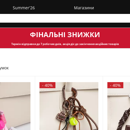
Summer'26
Магазини
ФІНАЛЬНІ ЗНИЖКИ
Термін відправки
до 7 робочих днів, акція діє до закінчення акційних товарів
сумок
-
40%
-
40%