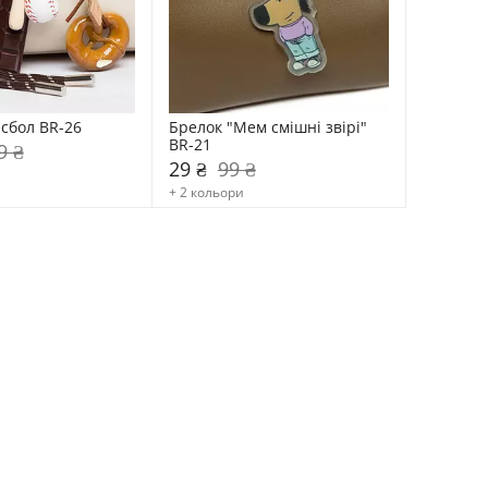
сбол BR-26
Брелок "Мем смішні звірі" 
BR-21
9 ₴
29 ₴
99 ₴
+ 2 кольори