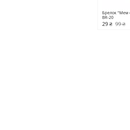
Брелок "Мем с
BR-20
29 ₴
99 ₴