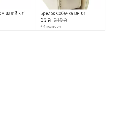
мішний кіт" 
Брелок Собачка BR-01
65 ₴
219 ₴
+ 4 кольори