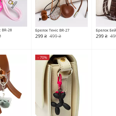
с BR-28
Брелок Теніс BR-27
Брелок Бей
₴
299 ₴
499 ₴
299 ₴
49
-
70%