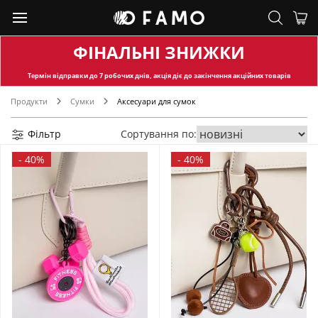
ФІНАЛЬНІ ЗНИЖКИ
Термін відправки
до 7 робочих днів, акція діє до закінчення акційних товарів
Продукти
Сумки
Аксесуари для сумок
Фільтр
Сортування по:
-
40%
-
40%