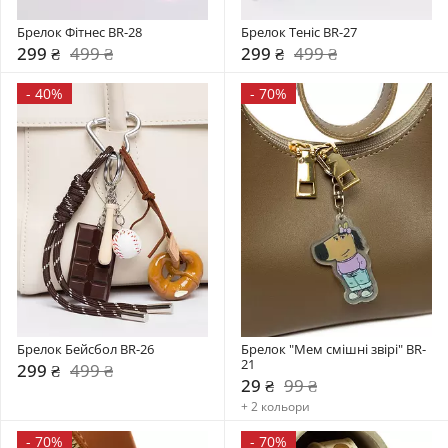
Брелок Фітнес BR-28
Брелок Теніс BR-27
299 ₴
499 ₴
299 ₴
499 ₴
-
40%
-
70%
Брелок Бейсбол BR-26
Брелок "Мем смішні звірі" BR-
21
299 ₴
499 ₴
29 ₴
99 ₴
+ 2 кольори
-
70%
-
70%