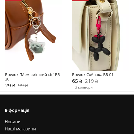
Брелок "Мем смішний кіт" BR-
Брелок Собачка BR-01
20
65 ₴
219 ₴
29 ₴
99 ₴
+ 3 кольори
Інформація
Новини
Наші магазини