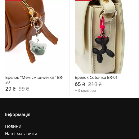
Брелок "Мем смішний кіт" BR-
Брелок Собачка BR-01
20
65 ₴
219 ₴
29 ₴
99 ₴
+ 3 кольори
Інформація
Новини
Наші магазини