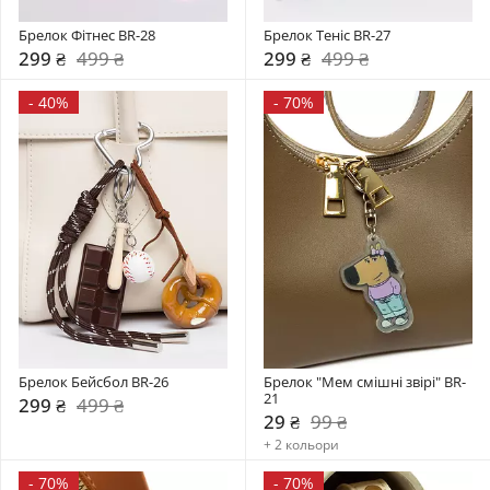
Брелок Фітнес BR-28
Брелок Теніс BR-27
299 ₴
499 ₴
299 ₴
499 ₴
-
40%
-
70%
Брелок Бейсбол BR-26
Брелок "Мем смішні звірі" BR-
21
299 ₴
499 ₴
29 ₴
99 ₴
+ 2 кольори
-
70%
-
70%