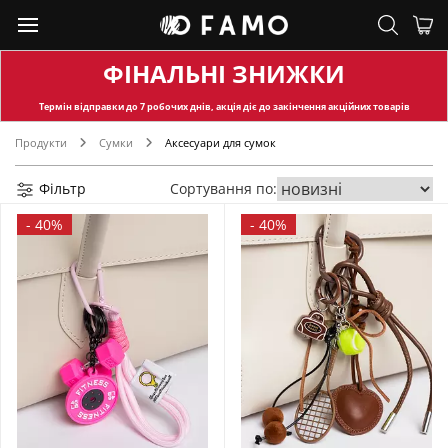
ФІНАЛЬНІ ЗНИЖКИ
Термін відправки
до 7 робочих днів, акція діє до закінчення акційних товарів
Продукти
Сумки
Аксесуари для сумок
Фільтр
Сортування по:
-
40%
-
40%