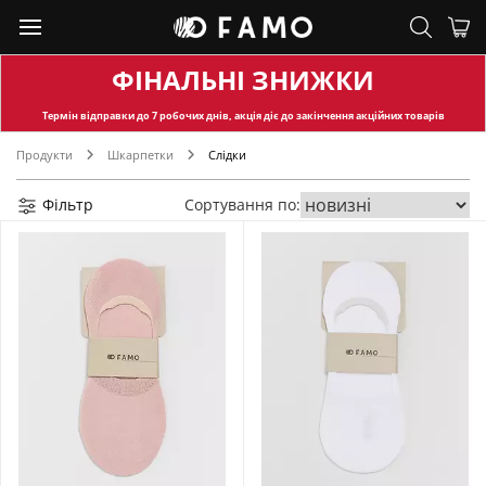
ФІНАЛЬНІ ЗНИЖКИ
Термін відправки
до 7 робочих днів, акція діє до закінчення акційних товарів
Продукти
Шкарпетки
Слідки
Фільтр
Сортування по: