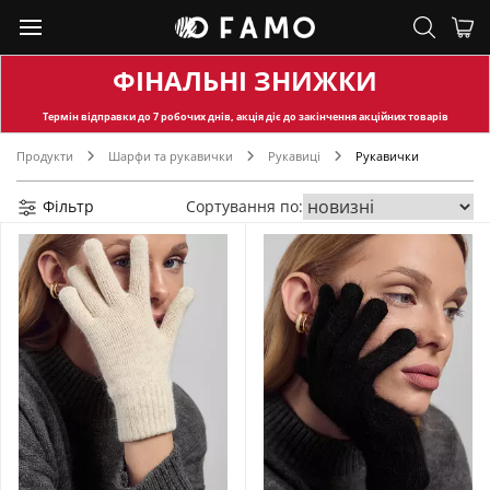
ФІНАЛЬНІ ЗНИЖКИ
Термін відправки
до 7 робочих днів, акція діє до закінчення акційних товарів
Продукти
Шарфи та рукавички
Рукавиці
Рукавички
Фільтр
Сортування по: