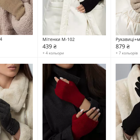
4
Мітенки M-102
Рукавиці+м
439 ₴
879 ₴
+ 4 кольори
+ 7 кольорів