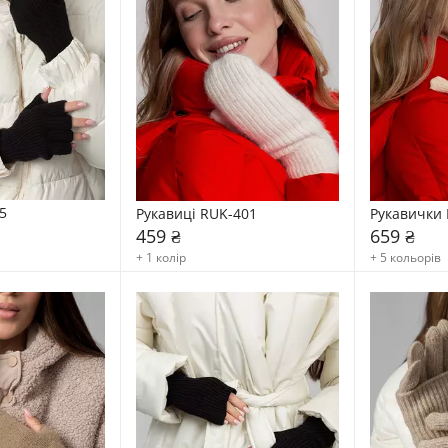
5
Рукавиці RUK-401
Рукавички 
459 ₴
659 ₴
+ 1 колір
+ 5 кольорів