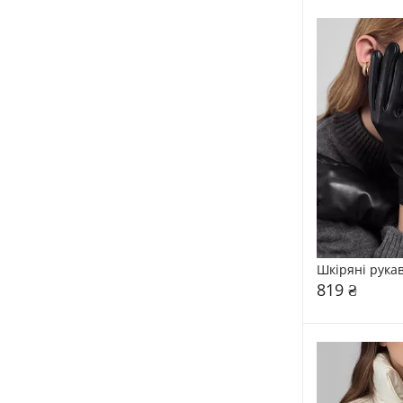
Шкіряні рука
819 ₴