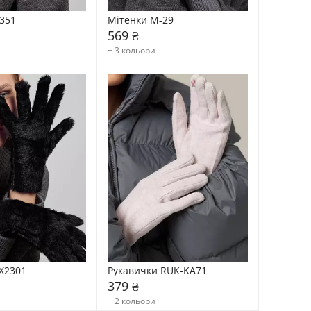
351
Мітенки М-29
569 ₴
+ 3 кольори
X2301
Рукавички RUK-KA71
379 ₴
+ 2 кольори