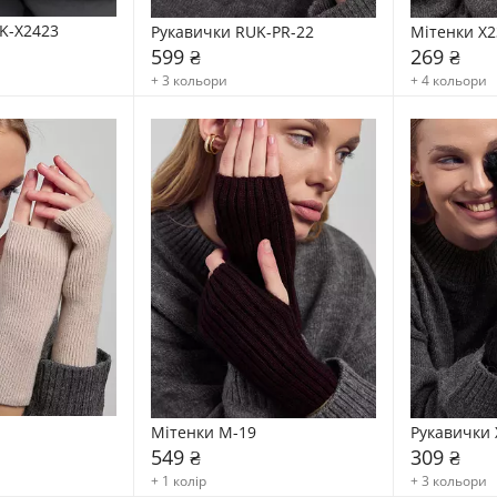
K-X2423
Рукавички RUK-PR-22
Мітенки X2
599 ₴
269 ₴
+ 3 кольори
+ 4 кольори
Мітенки М-19
Рукавички 
549 ₴
309 ₴
+ 1 колір
+ 3 кольори