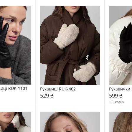
виці RUK-Y101
Рукавиці RUK-402
Рукавички 
529 ₴
599 ₴
+ 1 колір