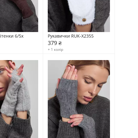
ітенки 6/5x
Рукавички RUK-X2355
379 ₴
+ 1 колір