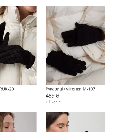
RUK-201
Рукавиці+мітенки М-107
459 ₴
+ 1 колір