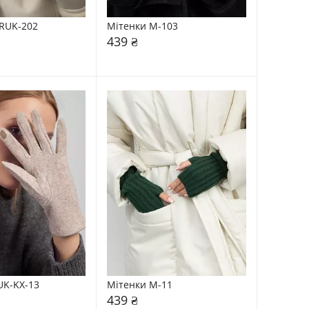
RUK-202
Мітенки М-103
439 ₴
UK-KX-13
Мітенки M-11
439 ₴