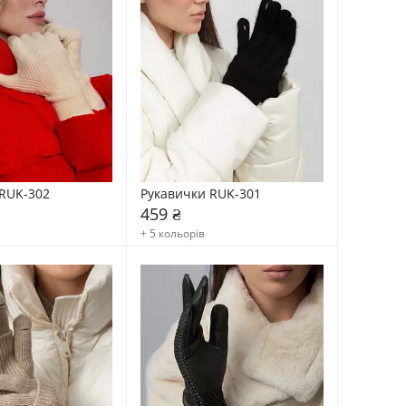
RUK-302
Рукавички RUK-301
459 ₴
+ 5 кольорів