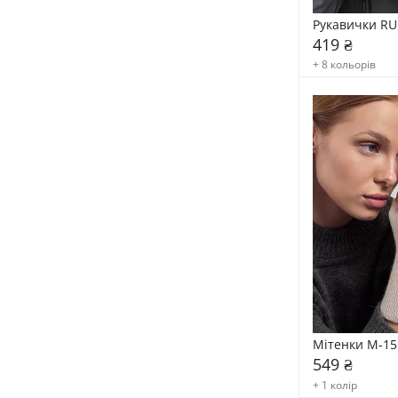
Рукавички RU
419 ₴
+ 8 кольорів
Мітенки М-15
549 ₴
+ 1 колір