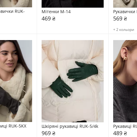
авички RUK-
Мітенки М-14
Рукавички 
469 ₴
569 ₴
+ 2 кольори
виці RUK-5KX
Шкіряні рукавиці RUK-5/4k
Рукавиці R
969 ₴
489 ₴