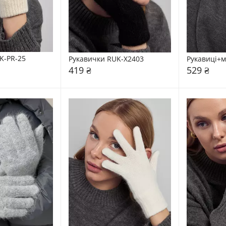
K-PR-25
Рукавички RUK-X2403
Рукавиці+м
419 ₴
529 ₴