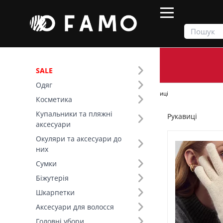
SALE
Одяг
Продукти
Шарфи та рукавички
Рукавиці
Косметика
Купальники та пляжні
Рукавиці
Фільтр
аксесуари
Окуляри та аксесуари до
Ціна
них
Сумки
Тип виробу (5)
Біжутерія
Шкарпетки
Основний колір (14)
Аксесуари для волосся
Склад (29)
Головні убори