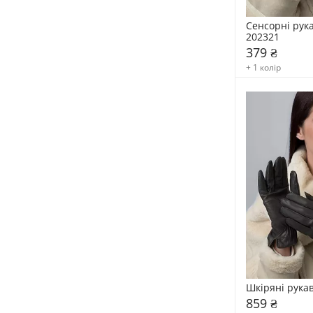
Сенсорні рук
202321
379 ₴
+ 1 колір
Шкіряні рука
859 ₴