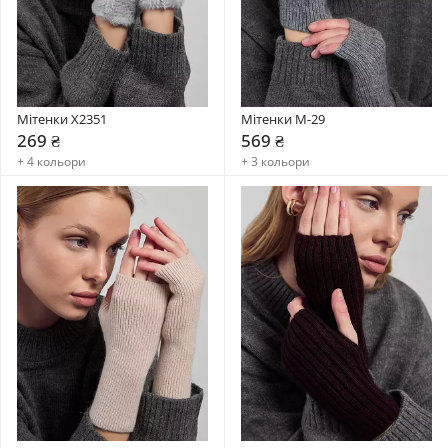
Мітенки X2351
Мітенки М-29
269 ₴
569 ₴
+ 4 кольори
+ 3 кольори