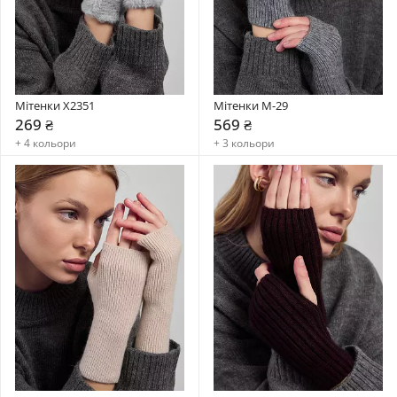
Мітенки X2351
Мітенки М-29
269 ₴
569 ₴
+ 4 кольори
+ 3 кольори