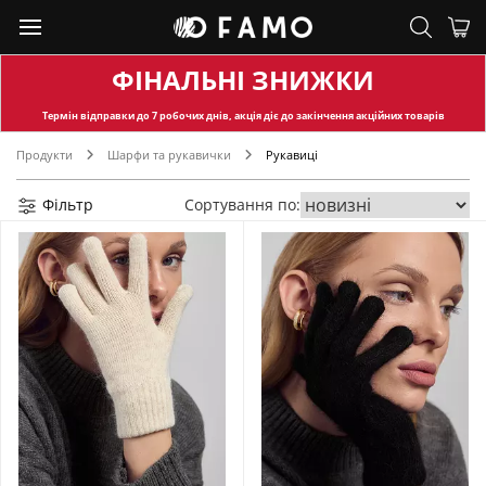
ФІНАЛЬНІ ЗНИЖКИ
Термін відправки
до 7 робочих днів, акція діє до закінчення акційних товарів
Продукти
Шарфи та рукавички
Рукавиці
Фільтр
Сортування по: