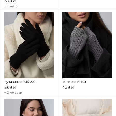
379 ₴
+ 1 колір
Рукавички RUK-202
Мітенки М-103
569 ₴
439 ₴
+ 2 кольори