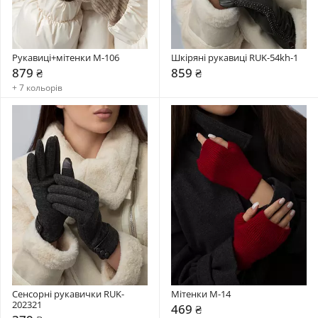
Рукавиці+мітенки М-106
Шкіряні рукавиці RUK-54kh-1
879 ₴
859 ₴
+ 7 кольорів
Сенсорні рукавички RUK-
Мітенки М-14
202321
469 ₴