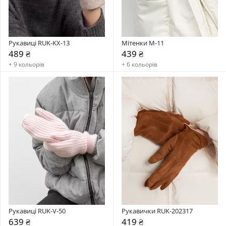
Рукавиці RUK-KX-13
Мітенки M-11
489 ₴
439 ₴
+ 9 кольорів
+ 6 кольорів
Рукавиці RUK-V-50
Рукавички RUK-202317
639 ₴
419 ₴