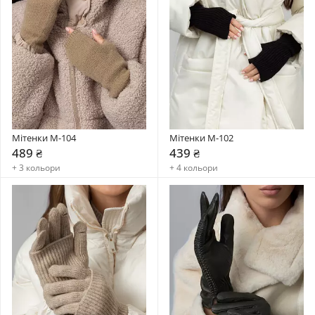
Мітенки M-104
Мітенки M-102
489 ₴
439 ₴
+ 3 кольори
+ 4 кольори