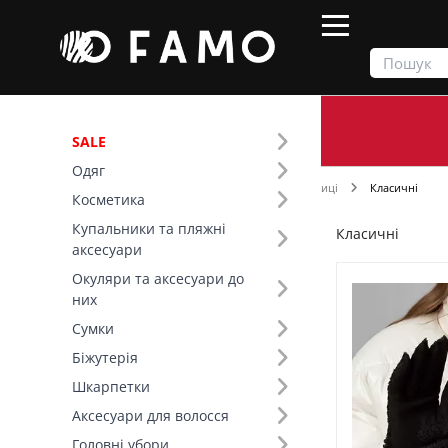
SALE
Одяг
Продукти
Шарфи та рукавички
Рукавиці
Класичні
Косметика
Купальники та пляжні
Класичні
Фільтр
аксесуари
Окуляри та аксесуари до
Ціна
них
Сумки
Колір (9)
Біжутерія
Шкарпетки
Розмір (3)
Аксесуари для волосся
Основний колір (9)
Головні убори