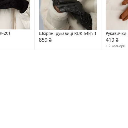
K-201
Шкіряні рукавиці RUK-54kh-1
Рукавички 
859 ₴
419 ₴
+ 2 кольори