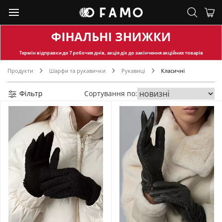
ФІНАЛЬНІ ЗНИЖКИ
Термін відправки
до 7 робочих днів, акція діє до закінчення акційних товарів
Продукти
Шарфи та рукавички
Рукавиці
Класичні
Фільтр
Сортування по: