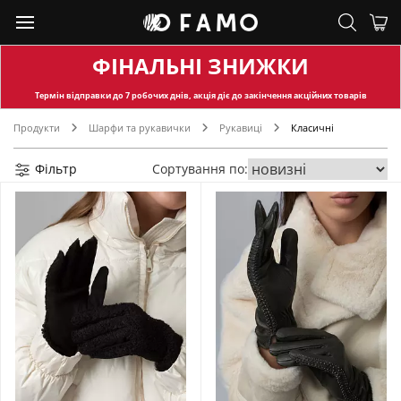
ФІНАЛЬНІ ЗНИЖКИ
Термін відправки
до 7 робочих днів, акція діє до закінчення акційних товарів
Продукти
Шарфи та рукавички
Рукавиці
Класичні
Фільтр
Сортування по: