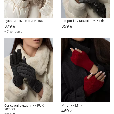
Рукавиці+мітенки М-106
Шкіряні рукавиці RUK-54kh-1
879 ₴
859 ₴
+ 7 кольорів
Сенсорні рукавички RUK-
Мітенки М-14
202321
469 ₴