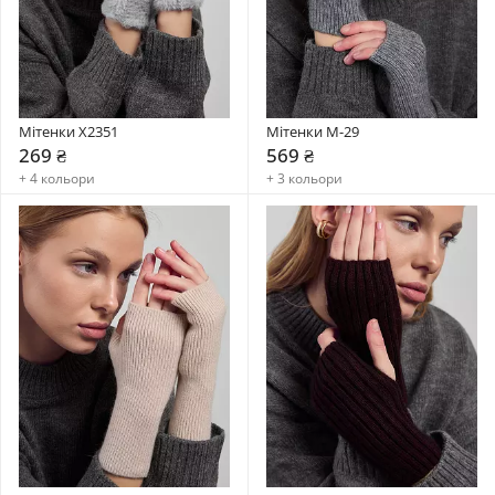
Мітенки X2351
Мітенки М-29
269 ₴
569 ₴
+ 4 кольори
+ 3 кольори