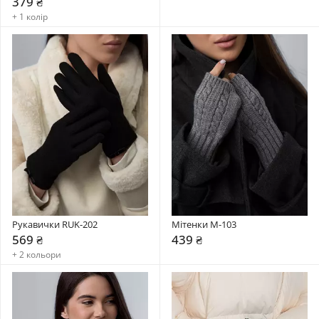
379 ₴
+ 1 колір
Рукавички RUK-202
Мітенки М-103
569 ₴
439 ₴
+ 2 кольори