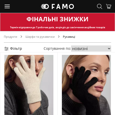
ФІНАЛЬНІ ЗНИЖКИ
Термін відправки
до 7 робочих днів, акція діє до закінчення акційних товарів
Продукти
Шарфи та рукавички
Рукавиці
Фільтр
Сортування по: