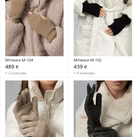
Мітенки M-104
Мітенки M-102
489 ₴
439 ₴
+ 3 кольори
+ 4 кольори