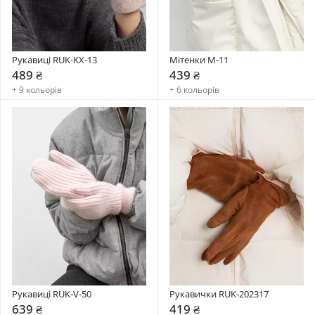
Рукавиці RUK-KX-13
Мітенки M-11
489 ₴
439 ₴
+ 9 кольорів
+ 6 кольорів
Рукавиці RUK-V-50
Рукавички RUK-202317
639 ₴
419 ₴