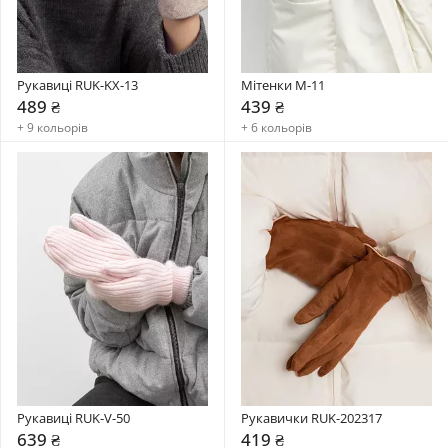
Рукавиці RUK-KX-13
Мітенки M-11
489 ₴
439 ₴
+ 9 кольорів
+ 6 кольорів
Рукавиці RUK-V-50
Рукавички RUK-202317
639 ₴
419 ₴