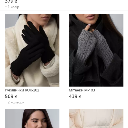
379 ₴
+ 1 колір
Рукавички RUK-202
Мітенки М-103
569 ₴
439 ₴
+ 2 кольори