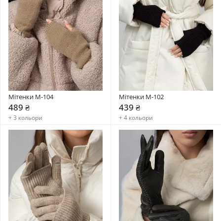
Мітенки M-104
Мітенки M-102
489 ₴
439 ₴
+ 3 кольори
+ 4 кольори