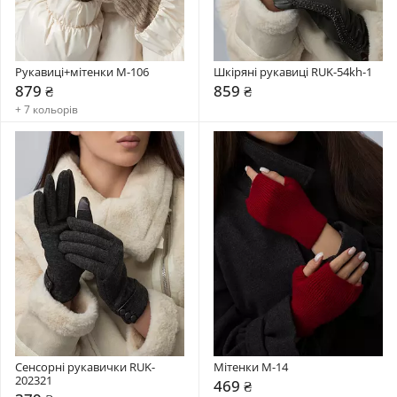
Рукавиці+мітенки М-106
Шкіряні рукавиці RUK-54kh-1
879 ₴
859 ₴
+ 7 кольорів
Сенсорні рукавички RUK-
Мітенки М-14
202321
469 ₴