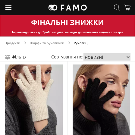
ФІНАЛЬНІ ЗНИЖКИ
Термін відправки
до 7 робочих днів, акція діє до закінчення акційних товарів
Продукти
Шарфи та рукавички
Рукавиці
Фільтр
Сортування по: