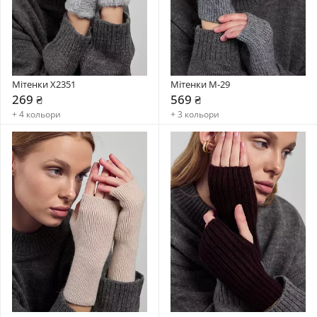
Мітенки X2351
Мітенки М-29
269 ₴
569 ₴
+ 4 кольори
+ 3 кольори