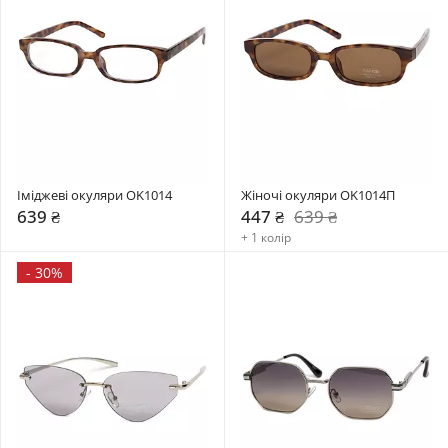
Іміджеві окуляри OK1014
Жіночі окуляри OK1014П
639 ₴
447 ₴
639 ₴
+ 1 колір
-
30%