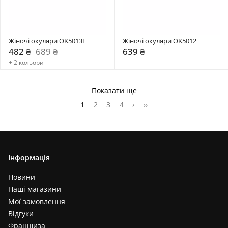
Жіночі окуляри OK5013F
Жіночі окуляри OK5012
482 ₴
689 ₴
639 ₴
+ 2 кольори
Показати ще
1
2
3
4
›
››
Інформація
Новини
Наші магазини
Мої замовлення
Відгуки
Франшиза