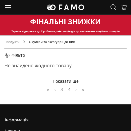
ФІНАЛЬНІ ЗНИЖКИ
Термін відправки
до 7 робочих днів, акція діє до закінчення акційних товарів
Продукти
Окуляри та аксесуари до них
Фільтр
Не знайдено жодного товару
Показати ще
‹‹
‹
3
4
›
››
Інформація
Новини