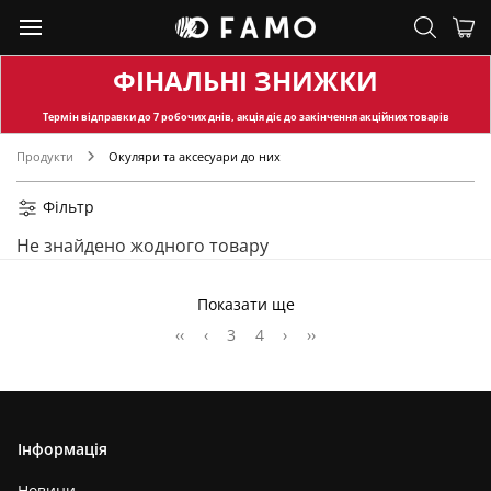
ФІНАЛЬНІ ЗНИЖКИ
Термін відправки
до 7 робочих днів, акція діє до закінчення акційних товарів
Продукти
Окуляри та аксесуари до них
Фільтр
Не знайдено жодного товару
Показати ще
‹‹
‹
3
4
›
››
Інформація
Новини