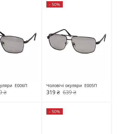
-
50%
куляри  Е006П
Чоловічі окуляри  Е005П
9 ₴
319 ₴
639 ₴
-
50%