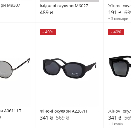
ляри М9307
Іміджеві окуляри М6027
Жіночі оку
489 ₴
191 ₴
63
+ 3 кольори
-
40%
-
40%
ри А06111П
Жіночі окуляри А2267П
Жіночі оку
₴
341 ₴
569 ₴
341 ₴
56
+ 1 колір