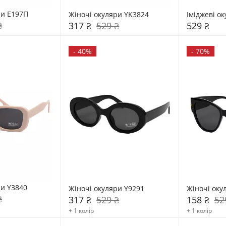
ри E197П
Жіночі окуляри YK3824
Іміджеві о
₴
317 ₴
529 ₴
529 ₴
-
40%
-
70%
ри Y3840
Жіночі окуляри Y9291
Жіночі оку
₴
317 ₴
529 ₴
158 ₴
52
+ 1 колір
+ 1 колір