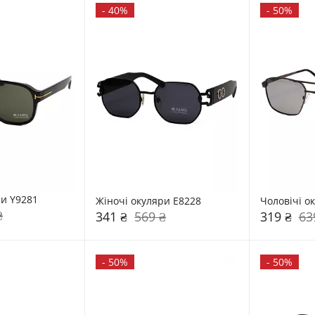
-
40%
-
50%
ри Y9281
Жіночі окуляри E8228
Чоловічі о
₴
341 ₴
569 ₴
319 ₴
63
-
50%
-
50%