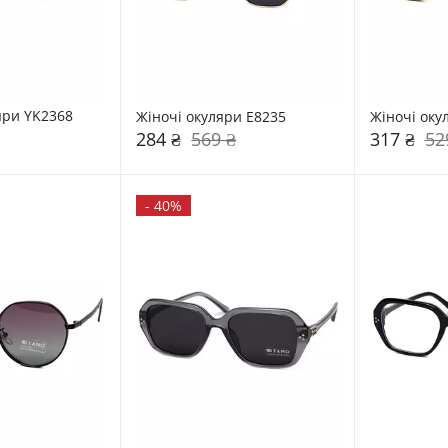
яри YK2368
Жіночі окуляри E8235
Жіночі оку
284 ₴
569 ₴
317 ₴
52
-
40%