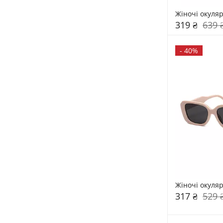
Жіночі окуля
319 ₴
639 
-
40%
Жіночі окуля
317 ₴
529 