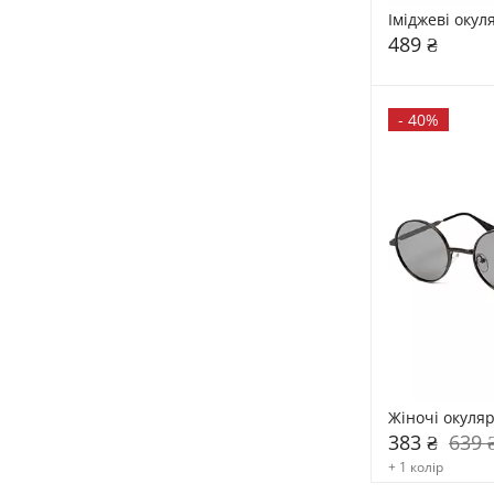
Іміджеві оку
489 ₴
-
40%
Жіночі окуля
383 ₴
639 
+ 1 колір