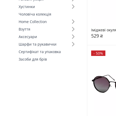
Хустинки
Поляризація (2)
Чоловіча колекція
Home Collection
Матеріал оправи (3)
Взуття
Іміджеві окул
529 ₴
Аксесуари
Шарфи та рукавички
Сертифікат та упаковка
-
50%
Засоби для брів