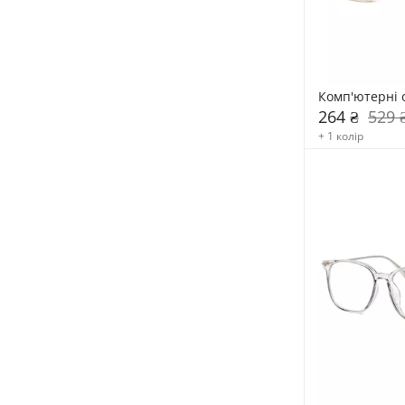
Комп'ютерні 
264 ₴
529 
+ 1 колір