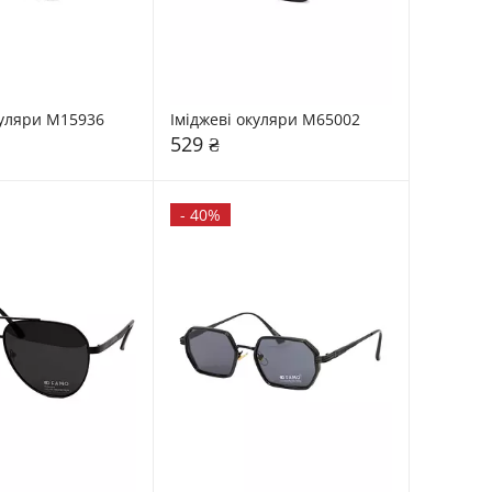
куляри М15936
Іміджеві окуляри М65002
529 ₴
-
40%