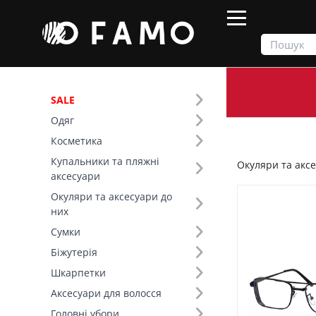
SALE
Одяг
Продукти
Окуляри та аксесуари до них
Косметика
Купальники та пляжні
Окуляри та аксе
Фільтр
аксесуари
Окуляри та аксесуари до
Ціна
них
Сумки
SALE
Біжутерія
Шкарпетки
Основний колір (13)
Аксесуари для волосся
Форма лінзи (6)
Головні убори