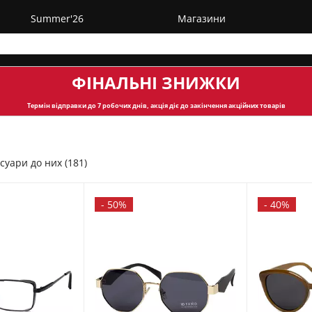
Summer'26
Магазини
ФІНАЛЬНІ ЗНИЖКИ
Термін відправки
до 7 робочих днів, акція діє до закінчення акційних товарів
суари до них (181)
-
50%
-
40%