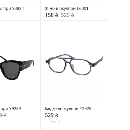
куляри Y3824
Жіночі окуляри E6001
158 ₴
529 ₴
ляри Y9289
Іміджеві окуляри Y3925
9 ₴
529 ₴
+ 1 колір