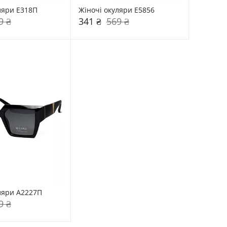
ляри Е318П
Жіночі окуляри Е5856
9 ₴
341 ₴
569 ₴
ляри А2227П
9 ₴