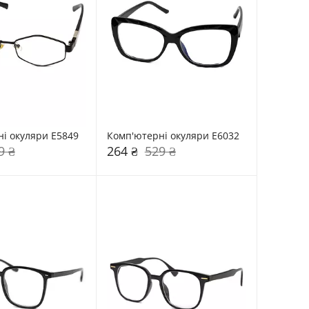
і окуляри E5849
Комп'ютерні окуляри E6032
9 ₴
264 ₴
529 ₴