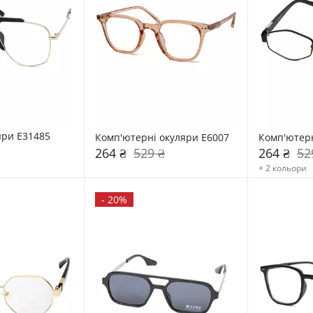
яри E31485
Комп'ютерні окуляри E6007
Комп'ютерн
264 ₴
529 ₴
264 ₴
52
+ 2 кольори
-
20%