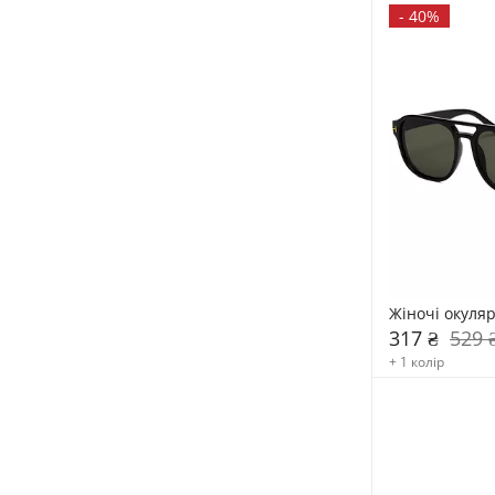
-
40%
Жіночі окуля
317 ₴
529 
+ 1 колір