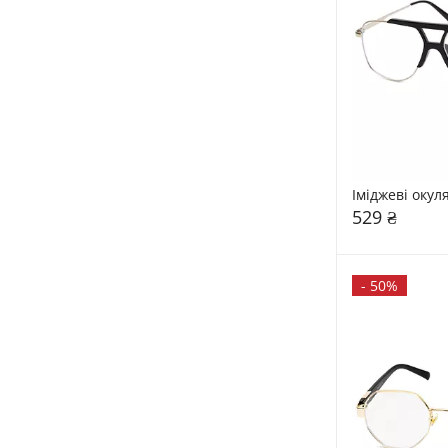
Іміджеві окул
529 ₴
-
50%