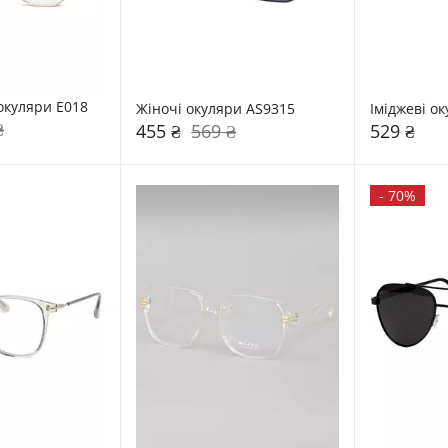
окуляри E018
Жіночі окуляри AS9315
Іміджеві о
₴
455 ₴
569 ₴
529 ₴
-
70%