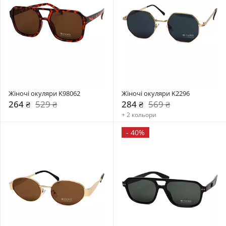
Жіночі окуляри K98062
Жіночі окуляри K2296
264 ₴
529 ₴
284 ₴
569 ₴
+ 2 кольори
-
40%