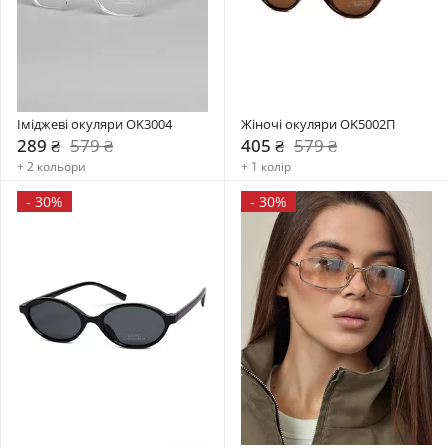
Іміджеві окуляри OK3004
Жіночі окуляри OK5002П
289 ₴
579 ₴
405 ₴
579 ₴
+ 2 кольори
+ 1 колір
-
30%
-
30%