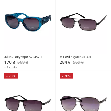
Жіночі окуляри А72457П
Жіночі окуляри E301
170 ₴
569 ₴
284 ₴
569 ₴
+ 1 колір
-
70%
-
70%