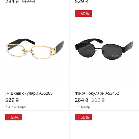
284 ₴
569 ₴
529 ₴
-
50%
Іміджеві окуляри AS5285
Жіночі окуляри AS3452
529 ₴
284 ₴
569 ₴
+ 2 кольори
+ 1 колір
-
50%
-
50%