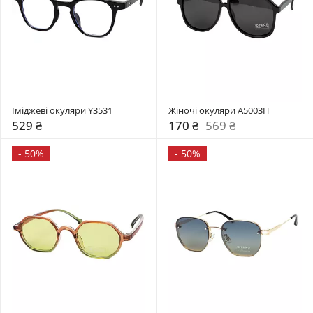
Іміджеві окуляри Y3531
Жіночі окуляри A5003П
529 ₴
170 ₴
569 ₴
-
50%
-
50%