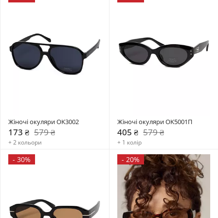
Жіночі окуляри OK3002
Жіночі окуляри OK5001П
173 ₴
579 ₴
405 ₴
579 ₴
+ 2 кольори
+ 1 колір
-
30%
-
20%