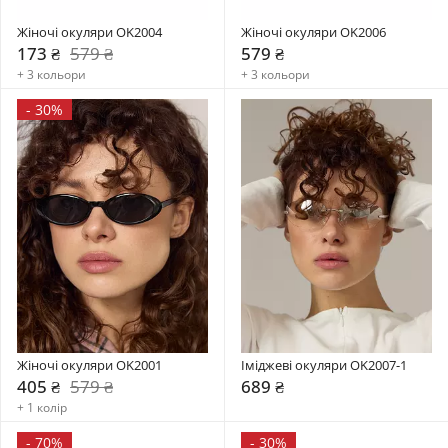
Жіночі окуляри OK2004
Жіночі окуляри OK2006
173 ₴
579 ₴
579 ₴
+ 3 кольори
+ 3 кольори
-
30%
Жіночі окуляри OK2001
Іміджеві окуляри OK2007-1
405 ₴
579 ₴
689 ₴
+ 1 колір
-
70%
-
30%