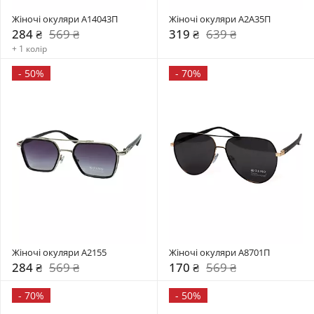
Жіночі окуляри A14043П
Жіночі окуляри A2A35П
284 ₴
569 ₴
319 ₴
639 ₴
+ 1 колір
-
50%
-
70%
Жіночі окуляри A2155
Жіночі окуляри А8701П
284 ₴
569 ₴
170 ₴
569 ₴
-
70%
-
50%