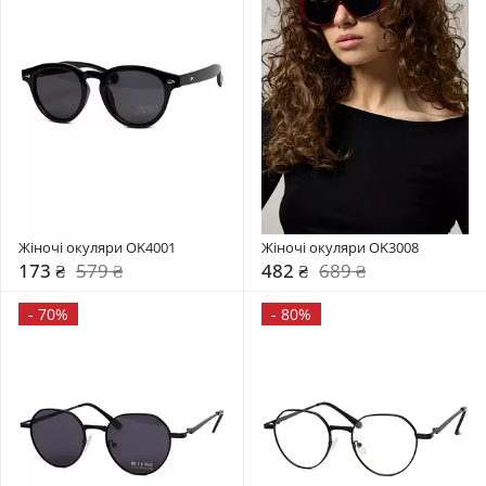
Жіночі окуляри OK4001
Жіночі окуляри OK3008
173 ₴
579 ₴
482 ₴
689 ₴
-
70%
-
80%