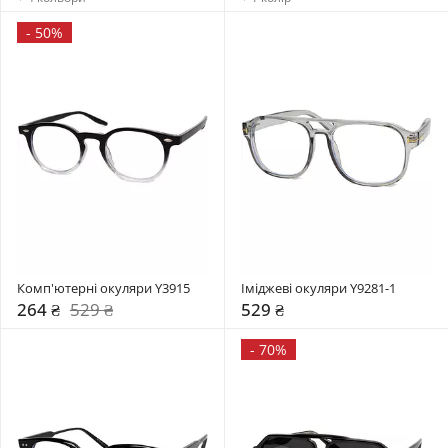
-
50%
Комп'ютерні окуляри Y3915
Іміджеві окуляри Y9281-1
264 ₴
529 ₴
529 ₴
-
70%