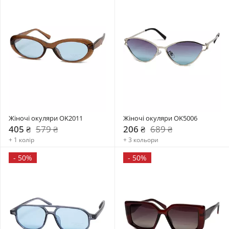
Жіночі окуляри OK2011
Жіночі окуляри OK5006
405 ₴
579 ₴
206 ₴
689 ₴
+ 1 колір
+ 3 кольори
-
50%
-
50%