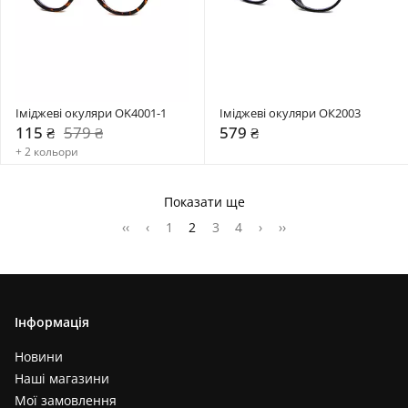
Іміджеві окуляри OK4001-1
Іміджеві окуляри OК2003
115 ₴
579 ₴
579 ₴
+ 2 кольори
Показати ще
‹‹
‹
1
2
3
4
›
››
Інформація
Новини
Наші магазини
Мої замовлення