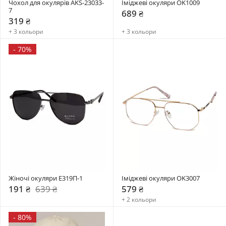
Чохол для окулярів AKS-23033-
Іміджеві окуляри OK1009
7
689 ₴
319 ₴
+ 3 кольори
+ 3 кольори
-
70%
Жіночі окуляри E319П-1
Іміджеві окуляри OK3007
191 ₴
639 ₴
579 ₴
+ 2 кольори
-
80%