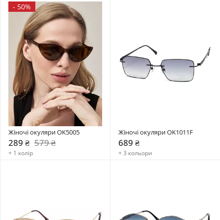
-
50%
Жіночі окуляри OK5005
Жіночі окуляри OK1011F
289 ₴
579 ₴
689 ₴
+ 1 колір
+ 3 кольори