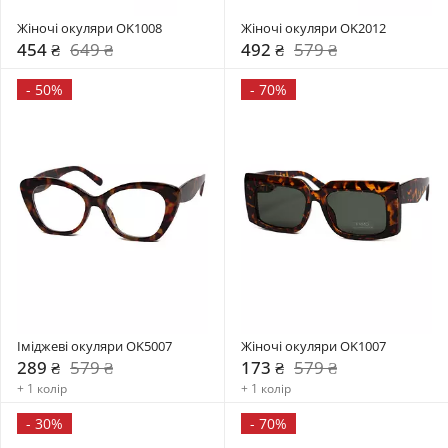
Жіночі окуляри OK1008
Жіночі окуляри OK2012
454 ₴
649 ₴
492 ₴
579 ₴
-
50%
-
70%
Іміджеві окуляри OK5007
Жіночі окуляри OK1007
289 ₴
579 ₴
173 ₴
579 ₴
+ 1 колір
+ 1 колір
-
30%
-
70%