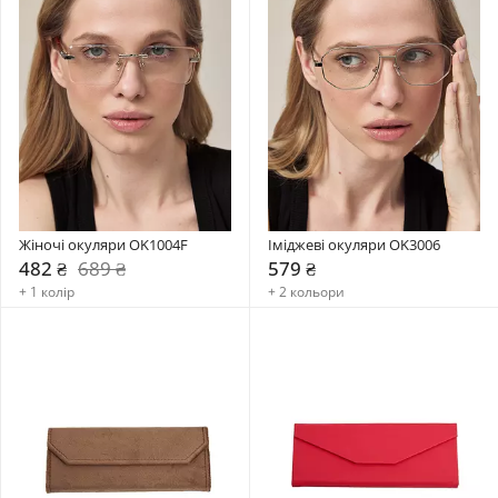
Жіночі окуляри OK1004F
Іміджеві окуляри OK3006
482 ₴
689 ₴
579 ₴
+ 1 колір
+ 2 кольори