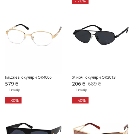
-
70%
Іміджеві окуляри OK4006
Жіночі окуляри OK3013
579 ₴
206 ₴
689 ₴
+ 1 колір
+ 1 колір
-
80%
-
50%