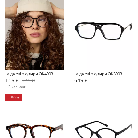
Іміджеві окуляри OK4003
Іміджеві окуляри ОК3003
115 ₴
579 ₴
649 ₴
+ 2 кольори
-
80%