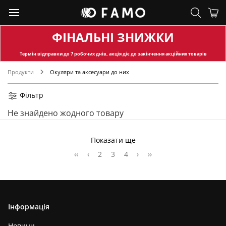
ФІНАЛЬНІ ЗНИЖКИ
Термін відправки
до 7 робочих днів, акція діє до закінчення акційних товарів
Продукти
Окуляри та аксесуари до них
Фільтр
Не знайдено жодного товару
Показати ще
‹‹
‹
2
3
4
›
››
Інформація
Новини