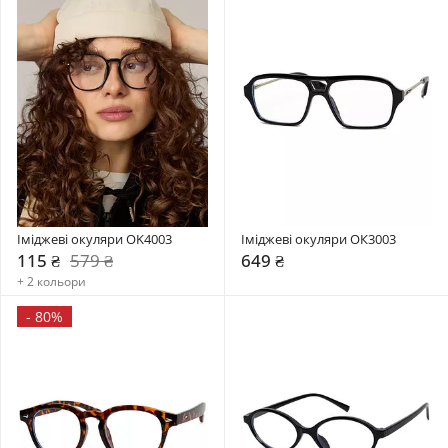
Іміджеві окуляри OK4003
Іміджеві окуляри ОК3003
115 ₴
579 ₴
649 ₴
+ 2 кольори
-
80%