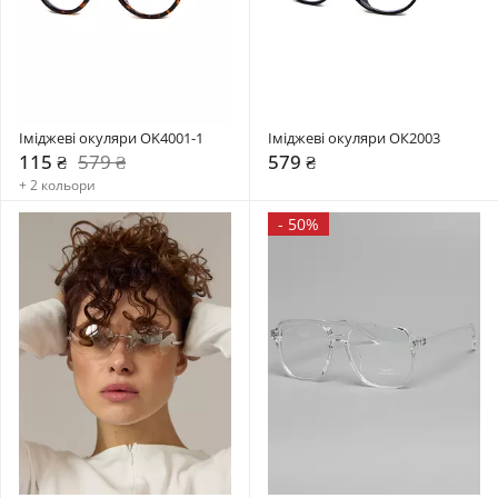
Іміджеві окуляри OK4001-1
Іміджеві окуляри OК2003
115 ₴
579 ₴
579 ₴
+ 2 кольори
-
50%